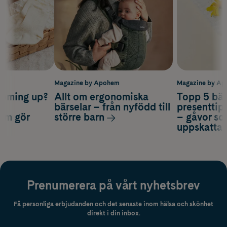
m
Magazine by Apohem
Magazine by A
coming up?
Allt om ergonomiska
Topp 5 bäs
a
bärselar – från nyfödd till
presenttips
som gör
större barn
– gåvor so
uppskatta
Prenumerera på vårt nyhetsbrev
Få personliga erbjudanden och det senaste inom hälsa och skönhet
direkt i din inbox.