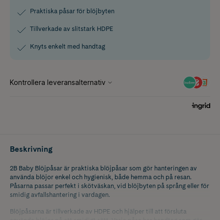
Praktiska påsar för blöjbyten
Tillverkade av slitstark HDPE
Knyts enkelt med handtag
Beskrivning
2B Baby Blöjpåsar är praktiska blöjpåsar som gör hanteringen av
använda blöjor enkel och hygienisk, både hemma och på resan.
Påsarna passar perfekt i skötväskan, vid blöjbyten på språng eller för
smidig avfallshantering i vardagen.
Blöjpåsarna är tillverkade av HDPE och hjälper till att försluta