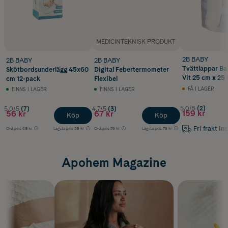
MEDICINTEKNISK PRODUKT
2B BABY
2B BABY
2B BABY
Tvättlappar B
Skötbordsunderlägg 45x60
Digital Febertermometer
Vit 25 cm x 25 
cm 12-pack
Flexibel
FÅ I LAGER
FINNS I LAGER
FINNS I LAGER
5.0/5
(2)
5.0/5
(7)
4.7/5
(3)
159 kr
56 kr
67 kr
Köp
Köp
Fri frakt In
Ord.pris
69 kr
Lägsta pris
59 kr
Ord.pris
79 kr
Lägsta pris
78 kr
Apohem Magazine