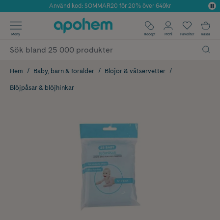
Använd kod: SOMMAR20 för 20% över 649kr
Årets Butik 2025 inom Skönhet
✓ Fri frakt
Meny
Recept
Profil
Favoriter
Kassa
✓ Rådgivning från farmaceuter & hudterapeuter
✓ Poäng på alla köp*
Hem
Baby, barn & förälder
Blöjor & våtservetter
Blöjpåsar & blöjhinkar