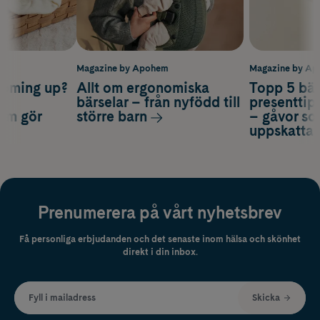
m
Magazine by Apohem
Magazine by A
coming up?
Allt om ergonomiska
Topp 5 bäs
a
bärselar – från nyfödd till
presenttips
som gör
större barn
– gåvor so
uppskatta
Prenumerera på vårt nyhetsbrev
Få personliga erbjudanden och det senaste inom hälsa och skönhet
direkt i din inbox.
Fyll i mailadress
Skicka