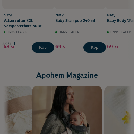
Naty
Naty
Naty
Våtservetter XXL
Baby Shampoo 240 ml
Baby Body Was
Komposterbara 50 st
FINNS I LAGER
FINNS I LAGER
FINNS I LAGER
5.0/5
(1)
48 kr
69 kr
69 kr
Köp
Köp
Apohem Magazine