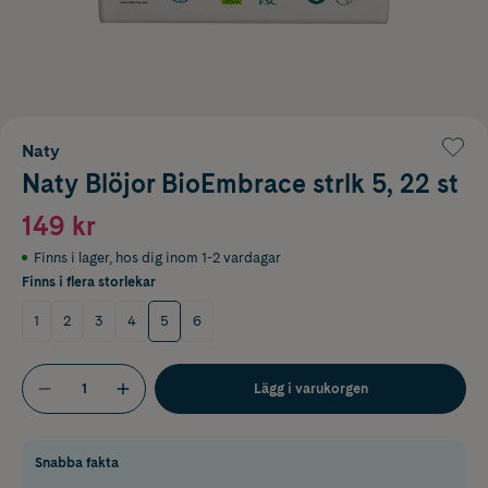
Naty
Naty Blöjor BioEmbrace strlk 5, 22 st
149 kr
Finns i lager
,
hos dig inom 1-2 vardagar
Finns i flera storlekar
1
2
3
4
5
6
Lägg i varukorgen
Snabba fakta