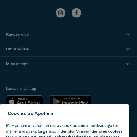
Kundservice
Om Apohem
Mina recept
Ladda ner vår app
Cookies på Apohem
På Apohem använder vi oss av cookies som är nödvändiga för
Apotek med tillstånd
att hemsidan ska fungera som den ska. Vi använder även cookies
av Läkemedelsverket
för funktionalitet, statistik och marknadsföring. Det hjälper oss