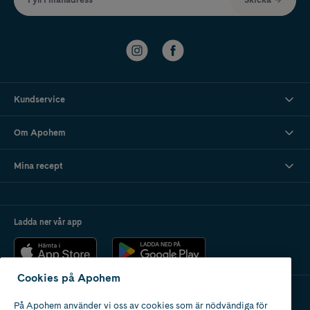
Kundservice
Om Apohem
Mina recept
Ladda ner vår app
Cookies på Apohem
På Apohem använder vi oss av cookies som är nödvändiga för
Apotek med tillstånd