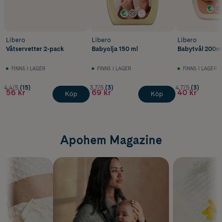
Libero
Libero
Libero
Våtservetter 2-pack
Babyolja 150 ml
Babytvål 200m
FINNS I LAGER
FINNS I LAGER
FINNS I LAGER
4.4/5
(15)
3.7/5
(3)
4.7/5
(3)
56 kr
69 kr
40 kr
Köp
Köp
Apohem Magazine