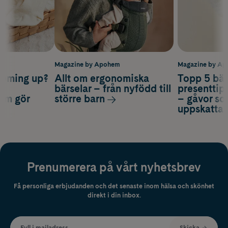
m
Magazine by Apohem
Magazine by A
coming up?
Allt om ergonomiska
Topp 5 bäs
a
bärselar – från nyfödd till
presenttips
som gör
större barn
– gåvor so
uppskatta
Prenumerera på vårt nyhetsbrev
Få personliga erbjudanden och det senaste inom hälsa och skönhet
direkt i din inbox.
Fyll i mailadress
Skicka