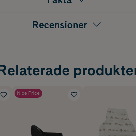
erkänts som en ”höftvänlig” produkt av International Hip Dys
 bekväma, ergonomiska och säkra för ditt barns höfter. Ergo
sigill av godkännande - en symbol som utmärker ryggvänliga p
Recensioner
Relaterade produkte
Nice Price