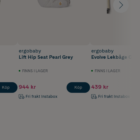
ergobaby
ergobaby
Lift Hip Seat Pearl Grey
Evolve Lekbåge Cre
FINNS I LAGER
FINNS I LAGER
944 kr
439 kr
Köp
Köp
Fri frakt Instabox
Fri frakt Instabox