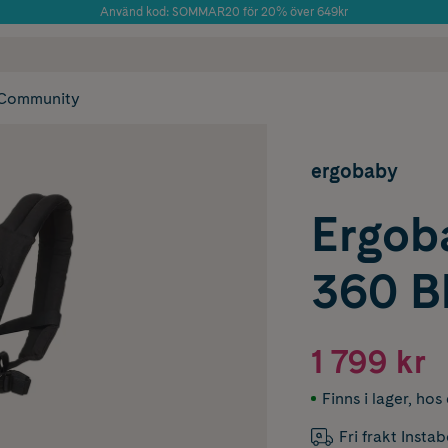
Använd kod: SOMMAR20 för 20% över 649kr
Årets Butik 2025 inom Skönhet
 frakt
✓ Rådgivning från farmaceuter & hudterapeuter
✓ Poäng på alla
Community
ergobaby
Ergob
360 B
1 799 kr
Finns i lager
,
hos 
Fri frakt Insta