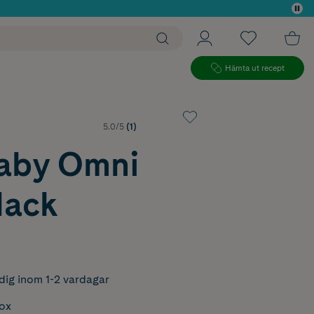
 köp*
Hämta ut recept
5.0/5
(1)
aby Omni
lack
dig inom 1-2 vardagar
box