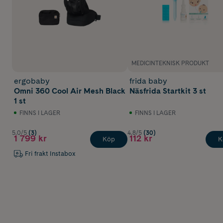
MEDICINTEKNISK PRODUKT
ergobaby
frida baby
Omni 360 Cool Air Mesh Black
Näsfrida Startkit 3 st
1 st
FINNS I LAGER
FINNS I LAGER
5.0/5
(3)
4.8/5
(30)
1 799 kr
112 kr
Köp
K
Fri frakt Instabox