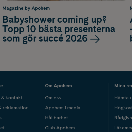
Magazine by Apohem
Babyshower coming up?
Topp 10 bästa presenterna
som gör succé 2026
ce
Om Apohem
Mina re
 & kontakt
Om oss
Hämta u
& reklamation
Apohem i media
Högkos
s
Hållbarhet
Rådgivn
het
Club Apohem
Läkeme