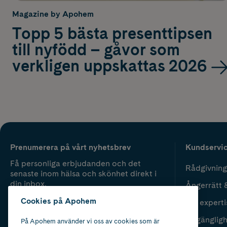
Magazine by Apohem
Topp 5 bästa presenttipsen
till nyfödd – gåvor som
verkligen uppskattas 2026
Prenumerera på vårt nyhetsbrev
Kundservi
Få personliga erbjudanden och det
Rådgivning
senaste inom hälsa och skönhet direkt i
din inbox.
Ångerrätt 
Cookies på Apohem
Vår experti
Fyll i mailadress
Skicka
Tillgänglig
På Apohem använder vi oss av cookies som är