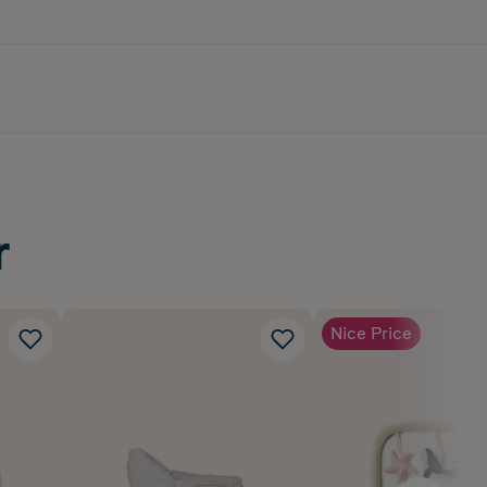
plasia Institute.
baby Omni 360 har
rodukter.
r
Nice Price