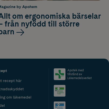
Magazine by Apohem
Allt om ergonomiska bärselar
– från nyfödd till större
barn
cept
Apotek med
tillstånd av
Läkemedelsverket
t recept här
tnadsskyddet
ing om läkemedel
del