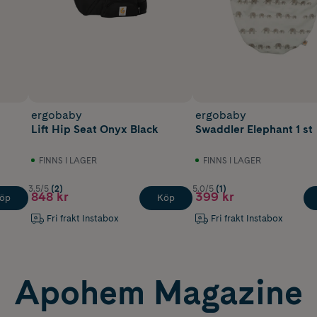
ergobaby
ergobaby
Lift Hip Seat Onyx Black
Swaddler Elephant 1 st
FINNS I LAGER
FINNS I LAGER
3.5/5
(2)
5.0/5
(1)
848 kr
399 kr
öp
Köp
Fri frakt Instabox
Fri frakt Instabox
Apohem Magazine