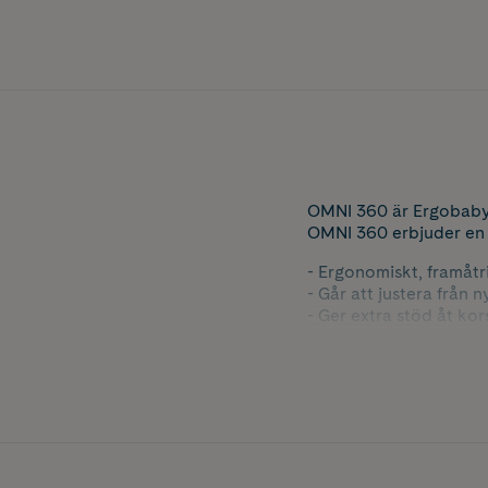
OMNI 360 är Ergobabys a
OMNI 360 erbjuder en f
- Ergonomiskt, framåtri
- Går att justera från 
- Ger extra stöd åt ko
- Amningsbar bärsele
- Korsbara axelremma
- Babyhuva för ostörd
- Ergonomisk i alla bä
- Löstagbar förvarings
100 % bomull av högsta