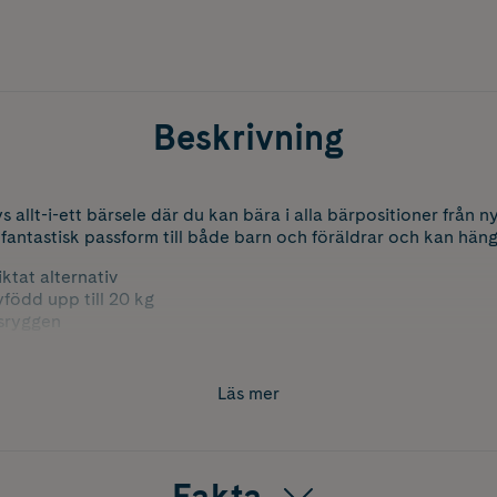
Beskrivning
llt-i-ett bärsele där du kan bära i alla bärpositioner från ny
antastisk passform till både barn och föräldrar och kan häng
ktat alternativ
nyfödd upp till 20 kg
rsryggen
r
het (SPF 50+)
Läs mer
rpositioner (M-formad position)
väska.
 kvalitet. Tål maskintvätt 30 °C. 3,2–20 kg.
Fakta