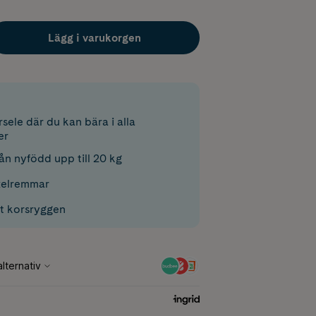
Lägg i varukorgen
ärsele där du kan bära i alla
er
ån nyfödd upp till 20 kg
xelremmar
åt korsryggen