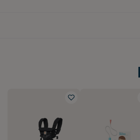
Ergobaby Omni 360 har 
Ergobabys bärselar är
även tilldelats AGR’s 