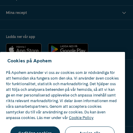
Mina recept
Ladda ner vår app
Cookies på Apohem
På Apohem använder vi oss av cookies som är nödvändiga för
Apotek med tillstånd
att hemsidan ska fungera som den ska. Vi använder även cookies
av Läkemedelsverket
för funktionalitet, statistik och marknadsföring. Det hjälper oss
att följa och analysera beteenden på vår hemsida, så att vi kan
ge en mer personaliserad upplevelse och anpassa innehåll samt
rikta relevant marknadsföring. Vi delar även informationen med
våra samarbetspartners. Genom att acceptera cookies
samtycker du till vår användning av cookies. Du kan även
2024
anpassa cookies. Läs mer under vår
Cookie Policy
Godkänn cookies
Avvisa alla