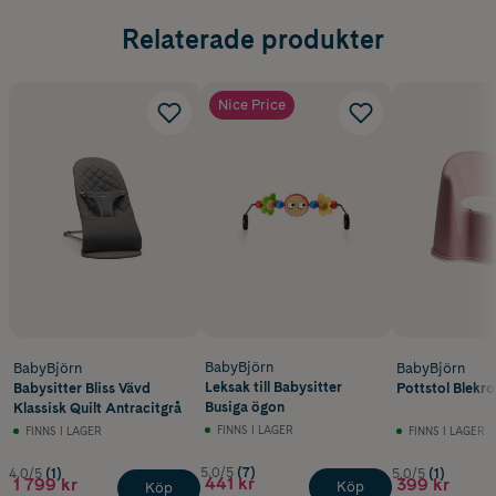
Relaterade produkter
Nice Price
BabyBjörn
BabyBjörn
BabyBjörn
Leksak till Babysitter
Babysitter Bliss Vävd
Pottstol Blekro
Busiga ögon
Klassisk Quilt Antracitgrå
FINNS I LAGER
FINNS I LAGER
FINNS I LAGER
5.0/5
(7)
4.0/5
(1)
5.0/5
(1)
441 kr
1 799 kr
399 kr
Köp
Köp