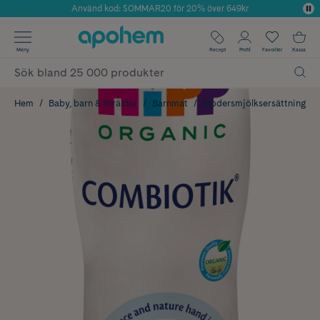
Använd kod: SOMMAR20 för 20% över 649kr
Årets Butik 2025 inom Skönhet
✓ Fri frakt
Meny
Recept
Profil
Favoriter
Kassa
✓ Rådgivning från farmaceuter & hudterapeuter
✓ Poäng på alla köp*
Hem
Baby, barn & förälder
Barnmat
Modersmjölksersättning