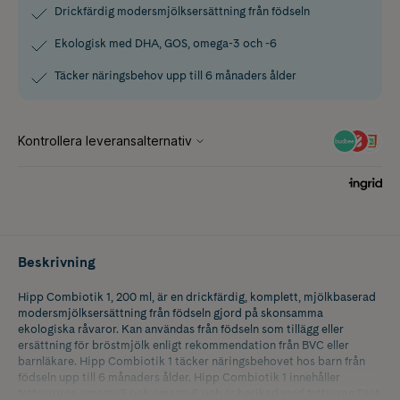
Drickfärdig modersmjölksersättning från födseln
Ekologisk med DHA, GOS, omega-3 och -6
Täcker näringsbehov upp till 6 månaders ålder
Beskrivning
Hipp Combiotik 1, 200 ml, är en drickfärdig, komplett, mjölkbaserad
modersmjölksersättning från födseln gjord på skonsamma
ekologiska råvaror. Kan användas från födseln som tillägg eller
ersättning för bröstmjölk enligt rekommendation från BVC eller
barnläkare. Hipp Combiotik 1 täcker näringsbehovet hos barn från
födseln upp till 6 månaders ålder. Hipp Combiotik 1 innehåller
fettsyrorna omega-3 och omega-6 och är berikad med fettsyran DHA