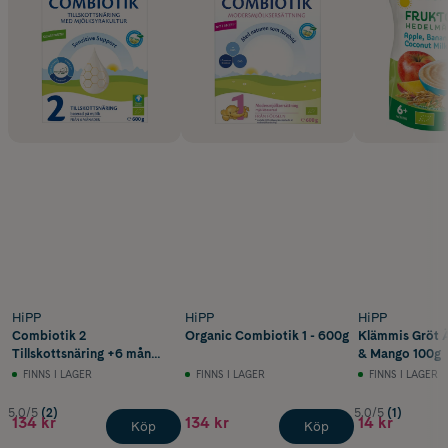
HiPP
HiPP
HiPP
Combiotik 2
Organic Combiotik 1 - 600g
Klämmis Gröt 
Tillskottsnäring +6 mån
& Mango 100g
600g
FINNS I LAGER
FINNS I LAGER
FINNS I LAGER
5.0/5
(2)
5.0/5
(1)
134 kr
134 kr
14 kr
Köp
Köp