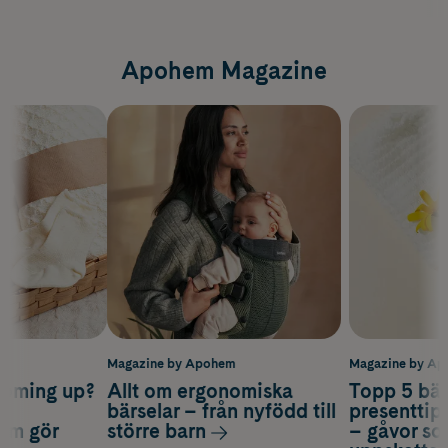
Apohem Magazine
m
Magazine by Apohem
Magazine by A
coming up?
Allt om ergonomiska
Topp 5 bäs
a
bärselar – från nyfödd till
presenttips
som gör
större barn
– gåvor so