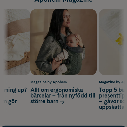
m
Magazine by Apohem
Magazine by A
coming up?
Allt om ergonomiska
Topp 5 bäs
a
bärselar – från nyfödd till
presenttips
som gör
större barn
– gåvor so
uppskatta