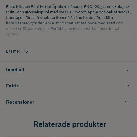
Ella's Kitchen Puré Morot Äpple 4 månader EKO 120g är en ekologisk
frukt- och grönsakspuré med smak av morot, äpple och palsternacka,
framtagen för små smakportioner från 4 månader. Den släta
konsistensen gör den enkel för barnet att äta både med sked och
direkt ur förpackningen. Perfekt som mellanmål hemma eller på
språng.
Innehåller 120 g.
Läs mer
Innehåll
Fakta
Recensioner
Relaterade produkter