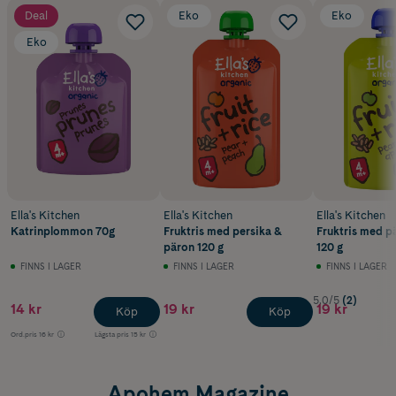
Deal
Eko
Eko
Eko
Ella's Kitchen
Ella's Kitchen
Ella's Kitchen
Katrinplommon 70g
Fruktris med persika &
Fruktris med p
päron 120 g
120 g
FINNS I LAGER
FINNS I LAGER
FINNS I LAGER
5.0/5
(2)
14 kr
19 kr
19 kr
Köp
Köp
Ord.pris
16 kr
Lägsta pris
15 kr
Apohem Magazine