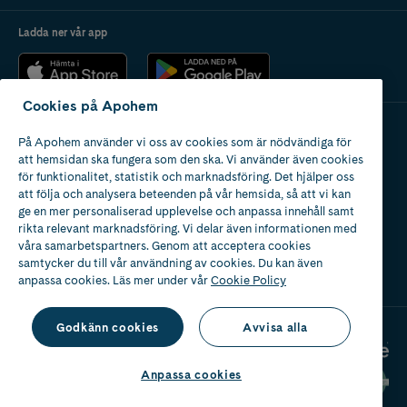
Ladda ner vår app
Cookies på Apohem
På Apohem använder vi oss av cookies som är nödvändiga för
Apotek med tillstånd
att hemsidan ska fungera som den ska. Vi använder även cookies
av Läkemedelsverket
för funktionalitet, statistik och marknadsföring. Det hjälper oss
att följa och analysera beteenden på vår hemsida, så att vi kan
ge en mer personaliserad upplevelse och anpassa innehåll samt
rikta relevant marknadsföring. Vi delar även informationen med
våra samarbetspartners. Genom att acceptera cookies
samtycker du till vår användning av cookies. Du kan även
2024
anpassa cookies. Läs mer under vår
Cookie Policy
Godkänn cookies
Avvisa alla
Anpassa cookies