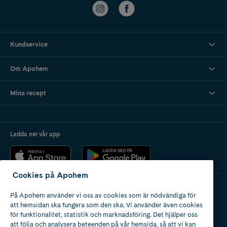
Kundservice
Om Apohem
Mina recept
Ladda ner vår app
Cookies på Apohem
På Apohem använder vi oss av cookies som är nödvändiga för
Apotek med tillstånd
att hemsidan ska fungera som den ska. Vi använder även cookies
av Läkemedelsverket
för funktionalitet, statistik och marknadsföring. Det hjälper oss
att följa och analysera beteenden på vår hemsida, så att vi kan