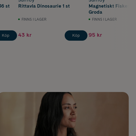
36 st
Rittavla Dinosaurie 1 st
Magnetiskt Fiskespel
Groda
FINNS I LAGER
FINNS I LAGER
43 kr
95 kr
Köp
Köp