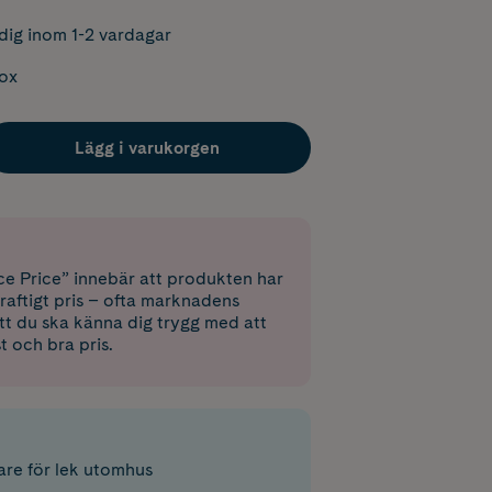
dig inom 1-2 vardagar
box
Lägg i varukorgen
e Price” innebär att produkten har
raftigt pris – ofta marknadens
 att du ska känna dig trygg med att
st och bra pris.
are för lek utomhus