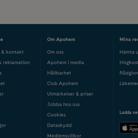
ce
Om Apohem
Mina re
 & kontakt
Om oss
Hämta u
& reklamation
Apohem i media
Högkos
s
Hållbarhet
Rådgivn
het
Club Apohem
Läkeme
er
Utmärkelser & priser
Jobba hos oss
Ladda ne
Cookies
gor
Dataskydd
Medlemsvillkor