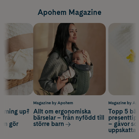
Apohem Magazine
m
Magazine by Apohem
Magazine by A
coming up?
Allt om ergonomiska
Topp 5 bäs
a
bärselar – från nyfödd till
presenttips
som gör
större barn
– gåvor so
uppskatta