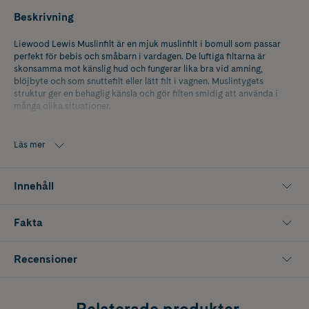
Beskrivning
Liewood Lewis Muslinfilt är en mjuk muslinfilt i bomull som passar
perfekt för bebis och småbarn i vardagen. De luftiga filtarna är
skonsamma mot känslig hud och fungerar lika bra vid amning,
blöjbyte och som snuttefilt eller lätt filt i vagnen. Muslintygets
struktur ger en behaglig känsla och gör filten smidig att använda i
många olika situationer.
Tillverkad i bomull med mjuk och följsam kvalitet som blir ännu
behagligare efter tvätt. Perfekt som babyfilt, kräkfilt eller tunn filt vid
Läs mer
vila. Ett mångsidigt val för nyfödda och små barn.
Tvättas före första användning och därefter vid behov.
Innehåll
Innehåller 2 st
Fakta
Recensioner