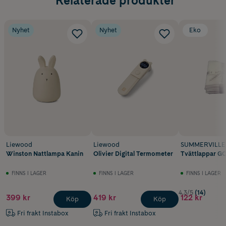
Relaterade produkter
Nyhet
Nyhet
Eko
Liewood
Liewood
SUMMERVILLE 
Winston Nattlampa Kanin
Olivier Digital Termometer
Tvättlappar G
FINNS I LAGER
FINNS I LAGER
FINNS I LAGER
4.3/5
(14)
399 kr
419 kr
122 kr
Köp
Köp
Fri frakt Instabox
Fri frakt Instabox