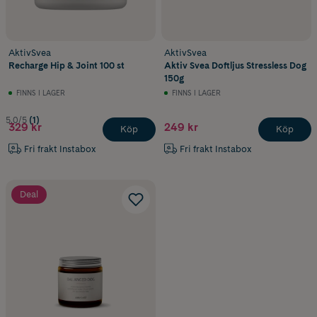
AktivSvea
AktivSvea
Recharge Hip & Joint 100 st
Aktiv Svea Doftljus Stressless Dog
150g
FINNS I LAGER
FINNS I LAGER
5.0/5
(1)
329 kr
249 kr
Köp
Köp
Fri frakt Instabox
Fri frakt Instabox
Deal