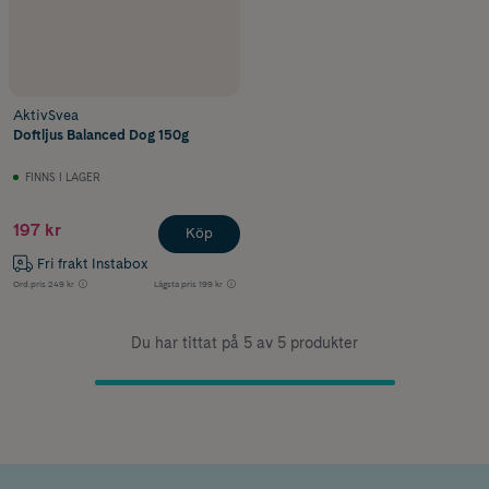
AktivSvea
Doftljus Balanced Dog 150g
FINNS I LAGER
197 kr
Köp
Fri frakt Instabox
Ord.pris
249 kr
Lägsta pris
199 kr
Du har tittat på 5 av 5 produkter