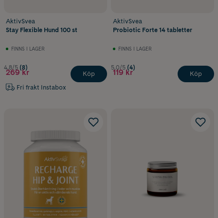
AktivSvea
AktivSvea
Stay Flexible Hund 100 st
Probiotic Forte 14 tabletter
FINNS I LAGER
FINNS I LAGER
4.8/5
(8)
5.0/5
(4)
269 kr
119 kr
Köp
Köp
Fri frakt Instabox