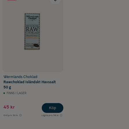
Wermlands Choklad
Rawchoklad Isländskt Havssalt
50 g
FINNS I LAGER
45 kr
Köp
Ord.pris
59 kr
Lägsta pris
58 kr