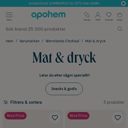
Använd kod: SOMMAR20 för 20% över 649kr
Årets Butik 2025 inom Skönhet
✓ Fri frakt
Meny
Recept
Profil
Favoriter
Kassa
✓ Rådgivning från farmaceuter & hudterapeuter
✓ Poäng på alla köp*
Hem
Varumärken
Wermlands Choklad
Mat & dryck
Mat & dryck
Letar du efter något speciellt?
Snacks & godis
3 produkter
Filtrera & sortera
Nice Price
Nice Price