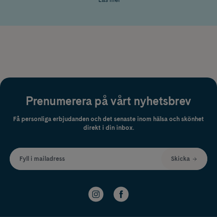
Urodynon är ett enkelt, naturligt och beprövat sätt att lindra
urinvägsbesvär för dig som vill ta hand om kroppen på ett skonsamt och
växtbaserat sätt.
Prenumerera på vårt nyhetsbrev
Få personliga erbjudanden och det senaste inom hälsa och skönhet
direkt i din inbox.
Fyll i mailadress
Skicka