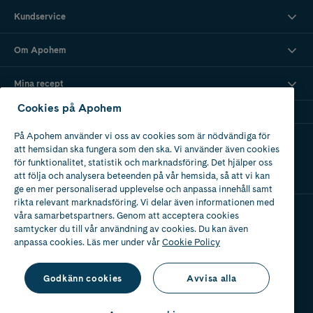
Kundservice
Om Apohem
Mina recept
Cookies på Apohem
På Apohem använder vi oss av cookies som är nödvändiga för
Ladda ner vår app
att hemsidan ska fungera som den ska. Vi använder även cookies
för funktionalitet, statistik och marknadsföring. Det hjälper oss
att följa och analysera beteenden på vår hemsida, så att vi kan
ge en mer personaliserad upplevelse och anpassa innehåll samt
rikta relevant marknadsföring. Vi delar även informationen med
våra samarbetspartners. Genom att acceptera cookies
samtycker du till vår användning av cookies. Du kan även
Apotek med tillstånd
av Läkemedelsverket
anpassa cookies. Läs mer under vår
Cookie Policy
Godkänn cookies
Avvisa alla