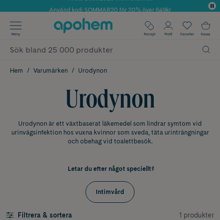
Använd kod: SOMMAR20 för 20% över 649kr
✓ Fri frakt
Meny
Recept
Profil
Favoriter
Kassa
✓ Rådgivning från farmaceuter & hudterapeuter
✓ Poäng på alla köp*
Hem
Varumärken
Urodynon
Urodynon
Urodynon är ett växtbaserat läkemedel som lindrar symtom vid
urinvägsinfektion hos vuxna kvinnor som sveda, täta urinträngningar
och obehag vid toalettbesök.
Letar du efter något speciellt?
Intimvård
1 produkter
Filtrera & sortera