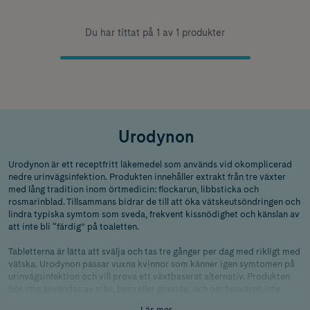
Du har tittat på 1 av 1 produkter
Urodynon
Urodynon är ett receptfritt läkemedel som används vid okomplicerad
nedre urinvägsinfektion. Produkten innehåller extrakt från tre växter
med lång tradition inom örtmedicin: flockarun, libbsticka och
rosmarinblad. Tillsammans bidrar de till att öka vätskeutsöndringen och
lindra typiska symtom som sveda, frekvent kissnödighet och känslan av
att inte bli “färdig” på toaletten.
Tabletterna är lätta att svälja och tas tre gånger per dag med rikligt med
vätska. Urodynon passar vuxna kvinnor som känner igen symtomen på
urinvägsinfektion och vill prova ett växtbaserat alternativ. Produkten
bör inte användas av män, barn eller gravida, och om besvären inte
förbättras inom tre dagar ska läkare kontaktas.
Läs mer