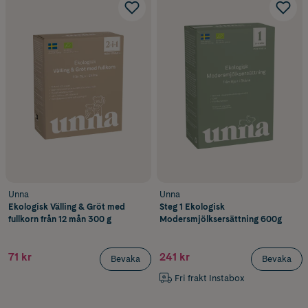
Unna
Unna
Ekologisk Välling & Gröt med
Steg 1 Ekologisk
fullkorn från 12 mån 300 g
Modersmjölksersättning 600g
71 kr
241 kr
Bevaka
Bevaka
Fri frakt Instabox