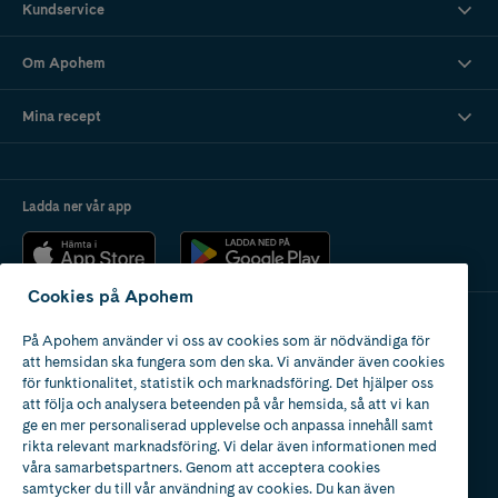
Kundservice
Om Apohem
Mina recept
Ladda ner vår app
Cookies på Apohem
På Apohem använder vi oss av cookies som är nödvändiga för
Apotek med tillstånd
att hemsidan ska fungera som den ska. Vi använder även cookies
av Läkemedelsverket
för funktionalitet, statistik och marknadsföring. Det hjälper oss
att följa och analysera beteenden på vår hemsida, så att vi kan
ge en mer personaliserad upplevelse och anpassa innehåll samt
rikta relevant marknadsföring. Vi delar även informationen med
våra samarbetspartners. Genom att acceptera cookies
samtycker du till vår användning av cookies. Du kan även
2024