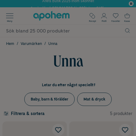
Använd kod: SOMMAR20 för 20% över 649kr
✓ Fri frakt
Meny
Recept
Profil
Favoriter
Kassa
✓ Rådgivning från farmaceuter & hudterapeuter
✓ Poäng på alla köp*
Hem
Varumärken
Unna
Unna
Letar du efter något speciellt?
Baby, barn & förälder
Mat & dryck
5 produkter
Filtrera & sortera