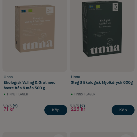
Unna
Unna
Ekologisk Välling & Gröt med
Steg 3 Ekologisk Mjölkdryck 600g
havre från 6 mån 300 g
FINNS I LAGER
FINNS I LAGER
5.0/5
(2)
5.0/5
(2)
71 kr
225 kr
Köp
Köp