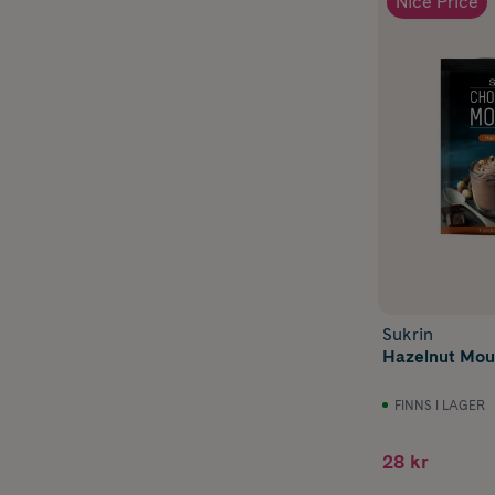
Nice Price
Sukrin
Hazelnut Mou
FINNS I LAGER
28 kr