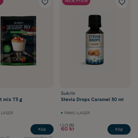
Nice Price
Sukrin
t mix 73 g
Stevia Drops Caramel 30 ml
I LAGER
FINNS I LAGER
1.0/5
(1)
60 kr
Köp
Köp
 kr
Lägsta pris
31 kr