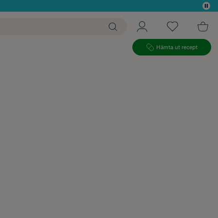
 köp*
Hämta ut recept