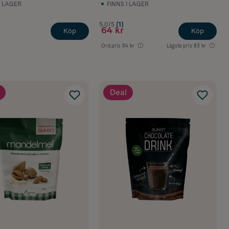
I LAGER
FINNS I LAGER
5.0/5
(1)
64 kr
Köp
Köp
Ord.pris
84 kr
Lägsta pris
83 kr
Deal