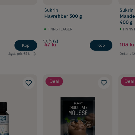
Sukrin
Sukrin
Havrefiber 300 g
Mandel
400 g
FINNS I LAGER
FINNS 
5.0/5
(2)
47 kr
103 kr
Köp
Köp
Lägsta pris
65 kr
Ord.pris
12
Deal
Deal