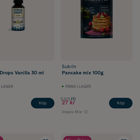
Sukrin
 Drops Vanilla 30 ml
Pancake mix 100g
I LAGER
FINNS I LAGER
5.0/5
(1)
27 kr
Köp
Köp
Ord.pris
35 kr