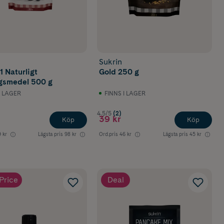
Sukrin
1 Naturligt
Gold 250 g
gsmedel 500 g
I LAGER
FINNS I LAGER
4.5/5
(2)
39 kr
Köp
Köp
 kr
Lägsta pris
98 kr
Ord.pris
46 kr
Lägsta pris
45 kr
Price
Deal