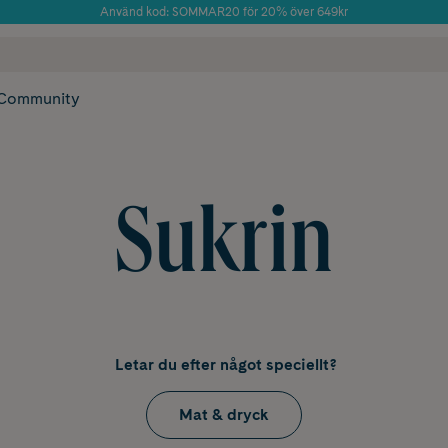
Använd kod: SOMMAR20 för 20% över 649kr
Årets Butik 2025 inom Skönhet
 frakt
✓ Rådgivning från farmaceuter & hudterapeuter
✓ Poäng på alla
Community
Sukrin
Letar du efter något speciellt?
Mat & dryck