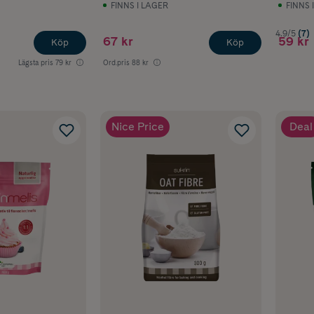
FINNS I LAGER
FINNS 
4.9/5
(7)
67 kr
59 kr
Köp
Köp
Lägsta pris
79 kr
Ord.pris
88 kr
Nice Price
Deal