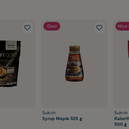
Deal
Nice 
Sukrin
Sukrin
Syrup Maple 325 g
Kalori
500 g