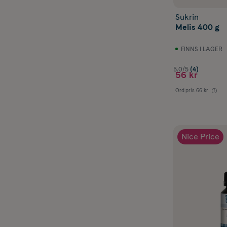
Sukrin
Melis 400 g
FINNS I LAGER
5.0/5
(4)
56 kr
Ord.pris
66 kr
Nice Price