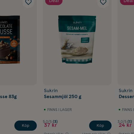
Deal
Deal
Sukrin
Sukrin
sse 83g
Sesammjöl 250 g
Desser
FINNS I LAGER
FINNS 
5.0/5
(3)
3.0/5
(1)
37 kr
24 kr
Köp
Köp
Ord.pris
43 kr
Lägsta pris
42 kr
Ord.pris
32