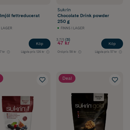
Sukrin
mjöl fettreducerat
Chocolate Drink powder
250 g
I LAGER
FINNS I LAGER
3.7/5
(3)
47 kr
Köp
Köp
7 kr
Lägsta pris
126 kr
Ord.pris
58 kr
Lägsta pris
57 kr
Deal