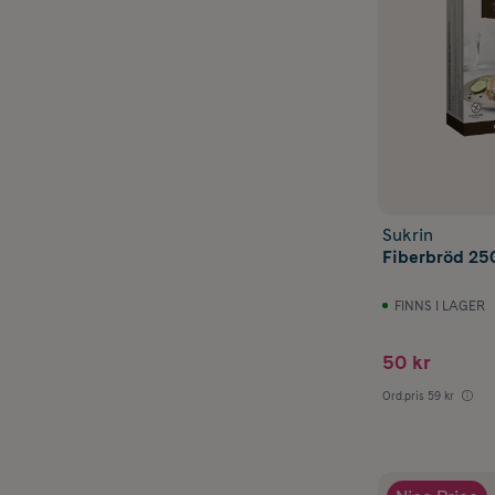
Sukrin
Fiberbröd 25
FINNS I LAGER
50 kr
Ord.pris
59 kr