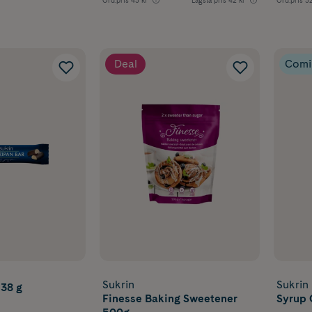
Deal
Comi
Sukrin
Sukrin
 38 g
Finesse Baking Sweetener
Syrup 