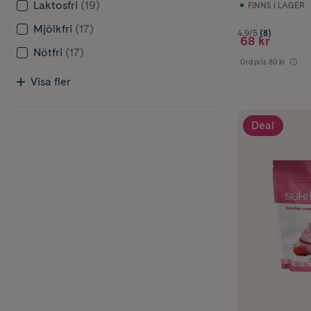
Laktosfri
(19)
FINNS I LAGER
Mjölkfri
(17)
4.9/5
(8)
68 kr
Nötfri
(17)
Ord.pris
80 kr
Visa fler
Deal