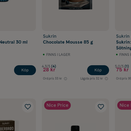
Sukrin
Sukrin
Neutral 30 ml
Chocolate Mousse 85 g
Sukrin:
Sötnin
FINNS I LAGER
FINNS 
4.3/5
(4)
5.0/5
(1)
28 kr
75 kr
Köp
Köp
Ord.pris
33 kr
Lägsta pris
32 kr
Ord.pris
99
Nice Price
Nice 