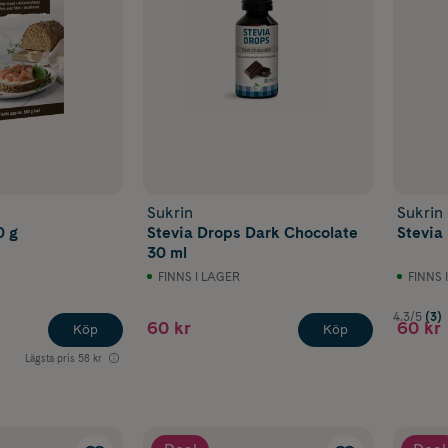
Sukrin
Sukrin
0 g
Stevia Drops Dark Chocolate
Stevia
30 ml
FINNS I LAGER
FINNS 
4.3/5
(3)
60 kr
60 kr
Köp
Köp
Lägsta pris
58 kr