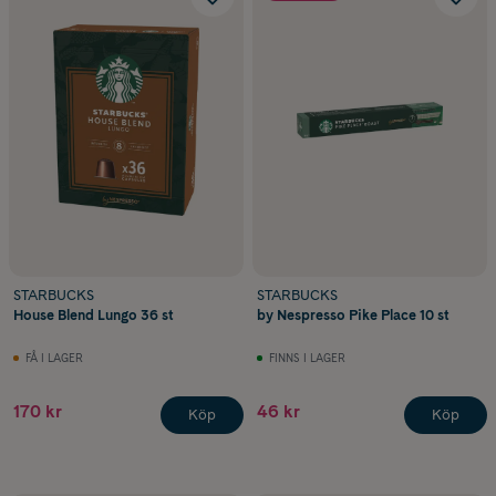
STARBUCKS
STARBUCKS
House Blend Lungo 36 st
by Nespresso Pike Place 10 st
FÅ I LAGER
FINNS I LAGER
170 kr
46 kr
Köp
Köp