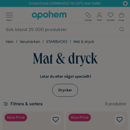
Använd kod: SOMMAR20 för 20% över 649kr
Årets Butik 2025 inom Skönhet
✓ Fri frakt
Meny
Recept
Profil
Favoriter
Kassa
✓ Rådgivning från farmaceuter & hudterapeuter
✓ Poäng på alla köp*
Hem
Varumärken
STARBUCKS
Mat & dryck
Mat & dryck
Letar du efter något speciellt?
Drycker
8 produkter
Filtrera & sortera
Nice Price
Nice Price