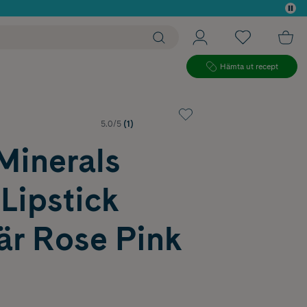
 köp*
Hämta ut recept
5.0/5
(1)
Minerals
Lipstick
är Rose Pink