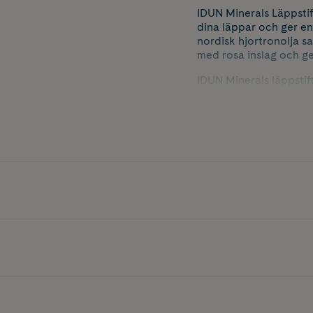
IDUN Minerals Läppstif
dina läppar och ger en
nordisk hjortronolja s
med rosa inslag och ger
IDUN Minerals läppstift
läppstift som passar u