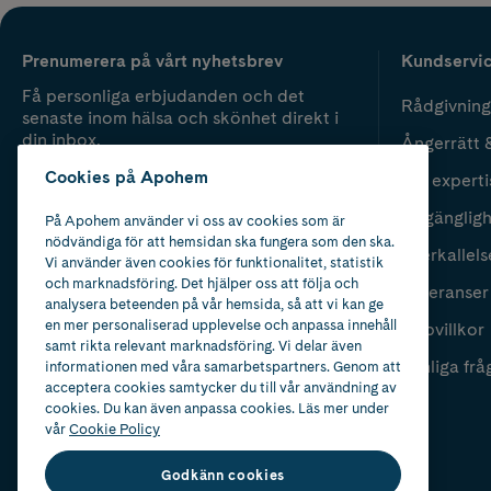
Prenumerera på vårt nyhetsbrev
Kundservi
Få personliga erbjudanden och det
Rådgivning
senaste inom hälsa och skönhet direkt i
din inbox.
Ångerrätt 
Cookies på Apohem
Vår experti
Fyll i mailadress
Skicka
Tillgänglig
På Apohem använder vi oss av cookies som är
nödvändiga för att hemsidan ska fungera som den ska.
Återkallels
Vi använder även cookies för funktionalitet, statistik
och marknadsföring. Det hjälper oss att följa och
Leveranser
analysera beteenden på vår hemsida, så att vi kan ge
en mer personaliserad upplevelse och anpassa innehåll
Köpvillkor
samt rikta relevant marknadsföring. Vi delar även
Vanliga frå
informationen med våra samarbetspartners. Genom att
acceptera cookies samtycker du till vår användning av
cookies. Du kan även anpassa cookies. Läs mer under
vår
Cookie Policy
Godkänn cookies