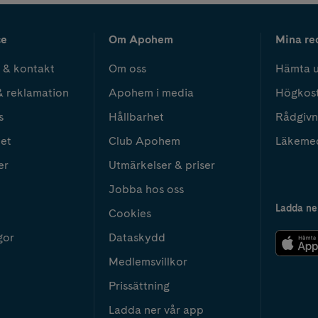
ce
Om Apohem
Mina re
 & kontakt
Om oss
Hämta u
& reklamation
Apohem i media
Högkos
s
Hållbarhet
Rådgivn
het
Club Apohem
Läkeme
er
Utmärkelser & priser
Jobba hos oss
Ladda ne
Cookies
gor
Dataskydd
Medlemsvillkor
Prissättning
Ladda ner vår app