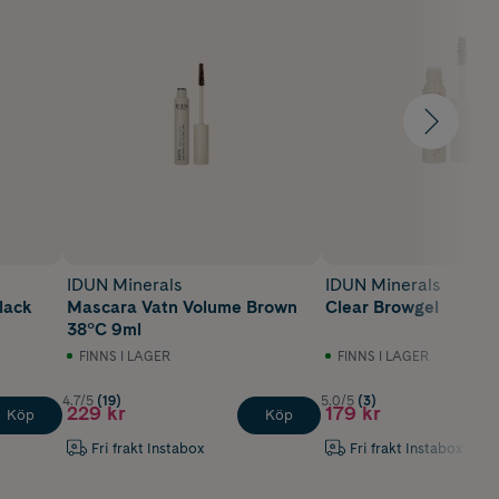
IDUN Minerals
IDUN Minerals
lack
Mascara Vatn Volume Brown
Clear Browgel
38°C 9ml
FINNS I LAGER
FINNS I LAGER
4.7/5
(19)
5.0/5
(3)
229 kr
179 kr
Köp
Köp
Fri frakt Instabox
Fri frakt Instabox