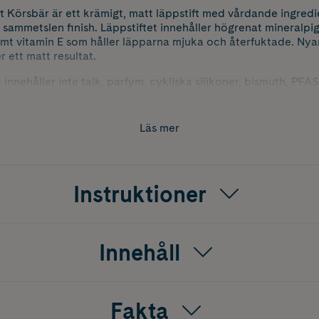
t Körsbär är ett krämigt, matt läppstift med vårdande ingre
 sammetslen finish. Läppstiftet innehåller högrenat mineralp
amt vitamin E som håller läpparna mjuka och återfuktade. Ny
 ett matt resultat.
 innehåller inte talk, parfym, cykliska silikoner, bismuth, PFAS
tmärkt för den allra känsligaste huden med sin milda formula.
Läs mer
Instruktioner
Innehåll
Fakta