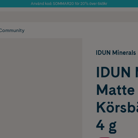
Använd kod: SOMMAR20 för 20% över 649kr
 frakt
✓ Rådgivning från farmaceuter & hudterapeuter
Årets Butik 2025 inom Skönhet
✓ Poäng på alla
Community
IDUN Minerals
IDUN 
Matte 
Körsb
4 g