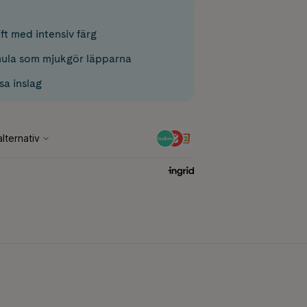
ft med intensiv färg
ula som mjukgör läpparna
a inslag