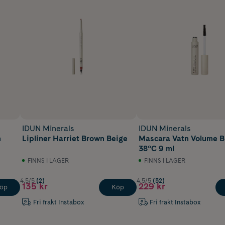
IDUN Minerals
IDUN Minerals
m
Lipliner Harriet Brown Beige
Mascara Vatn Volume B
38°C 9 ml
FINNS I LAGER
FINNS I LAGER
4.5/5
(2)
4.5/5
(52)
135 kr
229 kr
öp
Köp
Fri frakt Instabox
Fri frakt Instabox