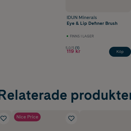
IDUN Minerals
Eye & Lip Definer Brush
FINNS I LAGER
5.0/5
(1)
119 kr
Köp
Relaterade produkte
Nice Price