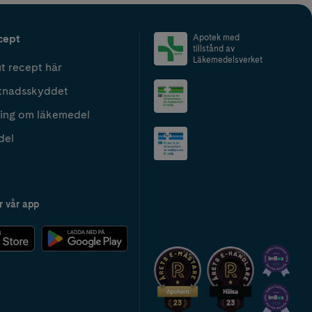
cept
Apotek med
tillstånd av
Läkemedelsverket
t recept här
tnadsskyddet
ing om läkemedel
del
r vår app
2024