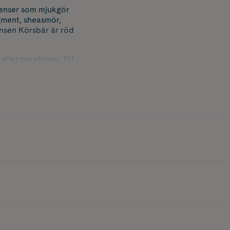
dienser som mjukgör
igment, sheasmör,
ansen Körsbär är röd
 eller parabener. Ett