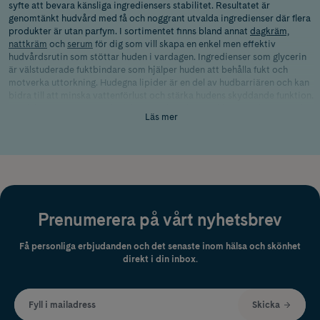
syfte att bevara känsliga ingrediensers stabilitet. Resultatet är
genomtänkt hudvård med få och noggrant utvalda ingredienser där flera
produkter är utan parfym. I sortimentet finns bland annat
dagkräm,
nattkräm
och
serum
för dig som vill skapa en enkel men effektiv
hudvårdsrutin som stöttar huden i vardagen. Ingredienser som glycerin
är välstuderade fuktbindare som hjälper huden att behålla fukt och
motverka uttorkning. Hudegna lipider är en del av hudbarriären och kan
bidra till att minska vattenförlust och stärka hudens skyddande funktion.
Produkterna är dermatologiskt testade och utvecklade med hänsyn till
Läs mer
känslig hud. För dig som vill ge huden rätt förutsättningar utan att
överbelasta den kan Skinome vara ett genomtänkt val där balans står i
centrum.
Prenumerera på vårt nyhetsbrev
Få personliga erbjudanden och det senaste inom hälsa och skönhet
direkt i din inbox.
Fyll i mailadress
Skicka