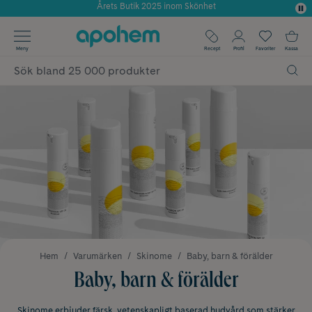
Använd kod: SOMMAR20 för 20% över 649kr
✓ Fri frakt
Meny
Recept
Profil
Favoriter
Kassa
✓ Rådgivning från farmaceuter & hudterapeuter
✓ Poäng på alla köp*
Hem
Varumärken
Skinome
Baby, barn & förälder
Baby, barn & förälder
Skinome erbjuder färsk, vetenskapligt baserad hudvård som stärker