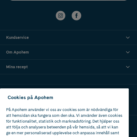
Kundservice
Om Apohem
Mina recept
Ladda ner vår app
Cookies på Apohem
På Apohem använder vi oss av cookies som är nödvändiga för
att hemsidan ska fungera som den ska. Vi använder även cookies
för funktionalitet, statistik och marknadsföring. Det hjälper oss
att följa och analysera beteenden på vår hemsida, så att vi kan
Apotek med tillstånd
ge en mer personaliserad upplevelse och anpassa innehåll samt
av Läkemedelsverket