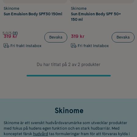
Skinome
Skinome
Sun Emulsion Body SPF30 150ml
Sun Emulsion Body SPF 50+
150 ml
5.0/5
(2)
319 kr
319 kr
Bevaka
Bevaka
Fri frakt Instabox
Fri frakt Instabox
Du har tittat på 2 av 2 produkter
Skinome
Skinome är ett svenskt hudvårdsvarumärke som utvecklar produkter
med fokus på hudens egen funktion och en stark hudbarriär. Med
konceptet färsk
hudvård
tas formuleringar fram för att förvaras kylda i