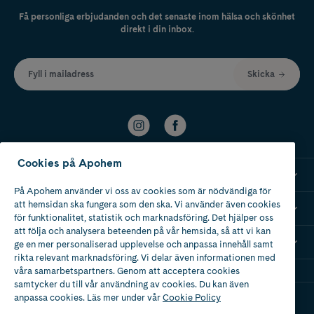
Få personliga erbjudanden och det senaste inom hälsa och skönhet
direkt i din inbox.
Fyll i mailadress
Skicka
Cookies på Apohem
Kundservice
På Apohem använder vi oss av cookies som är nödvändiga för
att hemsidan ska fungera som den ska. Vi använder även cookies
Om Apohem
för funktionalitet, statistik och marknadsföring. Det hjälper oss
att följa och analysera beteenden på vår hemsida, så att vi kan
Mina recept
ge en mer personaliserad upplevelse och anpassa innehåll samt
rikta relevant marknadsföring. Vi delar även informationen med
våra samarbetspartners. Genom att acceptera cookies
samtycker du till vår användning av cookies. Du kan även
anpassa cookies. Läs mer under vår
Cookie Policy
Ladda ner vår app