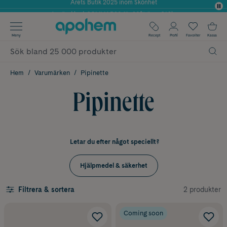
Använd kod: SOMMAR20 för 20% över 649kr
✓ Fri frakt
Meny
Recept
Profil
Favoriter
Kassa
✓ Rådgivning från farmaceuter & hudterapeuter
✓ Poäng på alla köp*
Hem
Varumärken
Pipinette
Pipinette
Letar du efter något speciellt?
Hjälpmedel & säkerhet
2 produkter
Filtrera & sortera
Coming soon