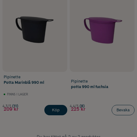
Pipinette
Pipinette
Potta Marinblå 990 ml
potta 990 ml fuchsia
FINNS I LAGER
4.3/5
(11)
4.4/5
(8)
209 kr
225 kr
Köp
Bevaka