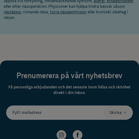
uppstå vid förkylning, influensaliknande symtom,
allergi
,
bihåleproblem
eller efter näsoperation. Physiomer kan hjälpa lindra besvär såsom
nästäppa
, rinnande näsa,
torra nässlemhinnor
eller kroniskt obehag i
näsan.
Prenumerera på vårt nyhetsbrev
Få personliga erbjudanden och det senaste inom hälsa och skönhet
direkt i din inbox.
Fyll i mailadress
Skicka