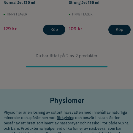
Normal Jet 135 ml
Strong Jet 135 ml
FINNS I LAGER
FINNS I LAGER
129 kr
109 kr
Köp
Köp
Du har tittat på 2 av 2 produkter
Physiomer
Physiomer är en lösning av sotont havsvatten med innehåll av naturliga
mineraler och spårämnen mot
förkylning
och besvär i näsan. Serien
består av ett brett sortiment av
nässprayer
och nässkölj för både vuxna
och
barn
. Produkterna hjälper vid olika fomer av näsbesvär som kan