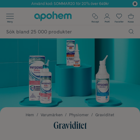
Använd kod: SOMMAR20 för 20% över 649kr
Årets Butik 2025 inom Skönhet
✓ Fri frakt
Meny
Recept
Profil
Favoriter
Kassa
✓ Rådgivning från farmaceuter & hudterapeuter
✓ Poäng på alla köp*
Hem
Varumärken
Physiomer
Graviditet
Graviditet