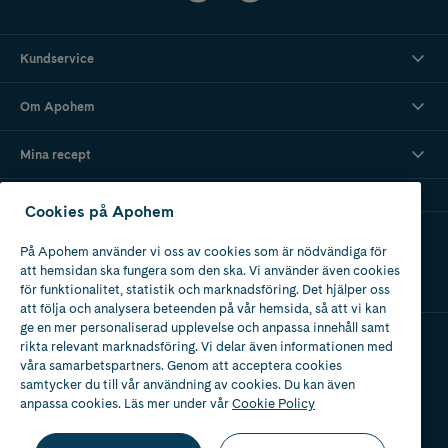
Kundservice
Om Apohem
Mina recept
Cookies på Apohem
Ladda ner vår app
På Apohem använder vi oss av cookies som är nödvändiga för
att hemsidan ska fungera som den ska. Vi använder även cookies
för funktionalitet, statistik och marknadsföring. Det hjälper oss
att följa och analysera beteenden på vår hemsida, så att vi kan
ge en mer personaliserad upplevelse och anpassa innehåll samt
rikta relevant marknadsföring. Vi delar även informationen med
Apotek med tillstånd
våra samarbetspartners. Genom att acceptera cookies
av Läkemedelsverket
samtycker du till vår användning av cookies. Du kan även
anpassa cookies. Läs mer under vår
Cookie Policy