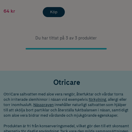
64 kr
Köp
Du har tittat på 3 av 3 produkter
Otricare
OtriCare saltvatten med aloe vera rengör, återfuktar och vårdar torra
och irriterade slemhinnor i näsan vid exempelvis
förkylning,
allergi eller
torr inomhusluft.
Nässprayen
innehåller naturligt saltvatten som hjälper
till att skölja bort partiklar och återställa fuktbalansen i näsan, samtidigt
som aloe vera bidrar med vårdande och mjukgörande egenskaper.
Produkten är fri från konserveringsmedel, vilket gör den till ett skonsamt
alternativ för daglig användning. Tack vare den milda sammansättningen