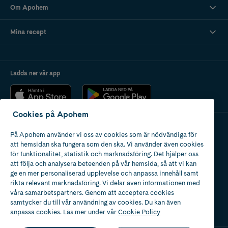
Om Apohem
Mina recept
Ladda ner vår app
Cookies på Apohem
På Apohem använder vi oss av cookies som är nödvändiga för
Apotek med tillstånd
att hemsidan ska fungera som den ska. Vi använder även cookies
av Läkemedelsverket
för funktionalitet, statistik och marknadsföring. Det hjälper oss
att följa och analysera beteenden på vår hemsida, så att vi kan
ge en mer personaliserad upplevelse och anpassa innehåll samt
rikta relevant marknadsföring. Vi delar även informationen med
våra samarbetspartners. Genom att acceptera cookies
samtycker du till vår användning av cookies. Du kan även
2024
anpassa cookies. Läs mer under vår
Cookie Policy