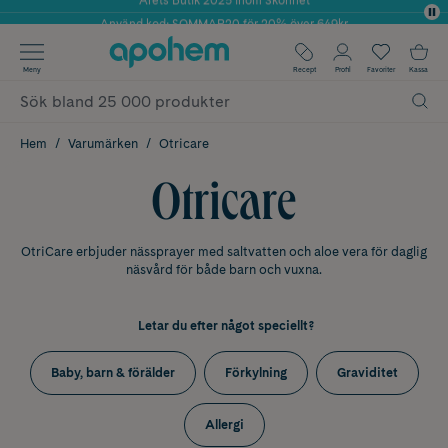
Använd kod: SOMMAR20 för 20% över 649kr
✓ Fri frakt
Meny
Recept
Profil
Favoriter
Kassa
✓ Rådgivning från farmaceuter & hudterapeuter
✓ Poäng på alla köp*
Hem
Varumärken
Otricare
Otricare
OtriCare erbjuder nässprayer med saltvatten och aloe vera för daglig
näsvård för både barn och vuxna.
Letar du efter något speciellt?
Baby, barn & förälder
Förkylning
Graviditet
Allergi