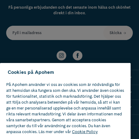
Få personliga erbjudanden och det senaste inom hälsa och skönhet
direkt i din inbox.
Fyll i mailadress
Skicka
Cookies på Apohem
Kundservice
På Apohem använder vi oss av cookies som är nödvändiga för
att hemsidan ska fungera som den ska. Vi använder även cookies
Om Apohem
för funktionalitet, statistik och marknadsföring. Det hjälper oss
att följa och analysera beteenden på vår hemsida, så att vi kan
Mina recept
ge en mer personaliserad upplevelse och anpassa innehåll samt
rikta relevant marknadsföring. Vi delar även informationen med
våra samarbetspartners. Genom att acceptera cookies
samtycker du till vår användning av cookies. Du kan även
anpassa cookies. Läs mer under vår
Cookie Policy
Ladda ner vår app