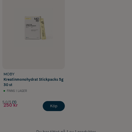
MOBY
Kreatinmonohydrat Stickpacks 5g
30 st
FINNS I LAGER
5.0/5
(1)
250 kr
Köp