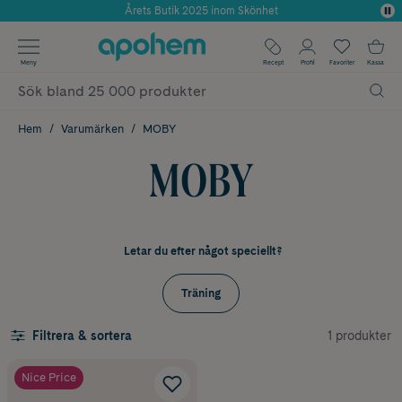
Årets Butik 2025 inom Skönhet
Använd kod: SOMMAR20 för 20% över 649kr
✓ Fri frakt
Meny
Recept
Profil
Favoriter
Kassa
✓ Rådgivning från farmaceuter & hudterapeuter
✓ Poäng på alla köp*
Hem
Varumärken
MOBY
MOBY
Letar du efter något speciellt?
Träning
1 produkter
Filtrera & sortera
Nice Price