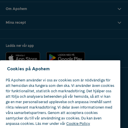
Om Apohem
Mina recept
Ladda ner vår app
Cookies på Apohem
På Apohem använder vi oss av cookies som är nödvändiga för
Apotek med tillstånd
att hemsidan ska fungera som den ska. Vi använder även cookies
av Läkemedelsverket
för funktionalitet, statistik och marknadsföring. Det hjälper oss
att följa och analysera beteenden på vår hemsida, så att vi kan
ge en mer personaliserad upplevelse och anpassa innehåll samt
rikta relevant marknadsföring. Vi delar även informationen med
våra samarbetspartners. Genom att acceptera cookies
samtycker du till vår användning av cookies. Du kan även
2024
anpassa cookies. Läs mer under vår
Cookie Policy