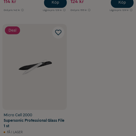
114 kr
124 kr
Köp
Köp
Ord.pris
142 kr
Lägsta pris
129 kr
Ord.pris
155 kr
Lägsta pris
129 kr
Deal
Micro Cell 2000
Supersonic Professional Glass File
1 st
FÅ I LAGER