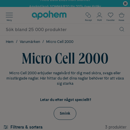
Använd kod: SOMMAR20 för 20% över 649kr
✓ Fri frakt
Meny
Recept
Profil
Favoriter
Kassa
✓ Rådgivning från farmaceuter & hudterapeuter
✓ Poäng på alla köp*
Hem
Varumärken
Micro Cell 2000
Micro Cell 2000
Micro Cell 2000 erbjuder nagelvård för dig med sköra, svaga eller
missfärgade naglar. Här hittar du det dina naglar behöver för att växa
sig starka
Letar du efter något speciellt?
Smink
3 produkter
Filtrera & sortera