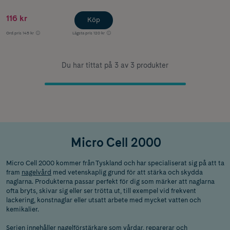
116 kr
Köp
Ord.pris
145 kr
Lägsta pris
120 kr
Du har tittat på 3 av 3 produkter
Micro Cell 2000
Micro Cell 2000 kommer från Tyskland och har specialiserat sig på att ta
fram
nagelvård
med vetenskaplig grund för att stärka och skydda
naglarna. Produkterna passar perfekt för dig som märker att naglarna
ofta bryts, skivar sig eller ser trötta ut, till exempel vid frekvent
lackering, konstnaglar eller utsatt arbete med mycket vatten och
kemikalier.
Serien innehåller nagelförstärkare som vårdar, reparerar och