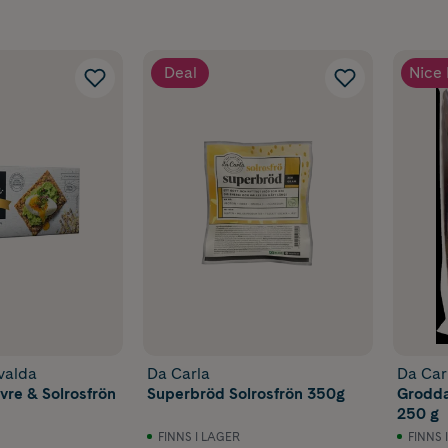
Deal
Nice 
valda
Da Carla
Da Car
re & Solrosfrön
Superbröd Solrosfrön 350g
Grodda
250 g
FINNS I LAGER
FINNS 