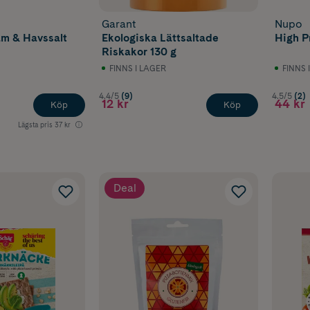
Garant
Nupo
am & Havssalt
Ekologiska Lättsaltade
High P
Riskakor 130 g
FINNS I LAGER
FINNS 
4.4/5
(9)
4.5/5
(2)
12 kr
44 kr
Köp
Köp
Lägsta pris
37 kr
Deal