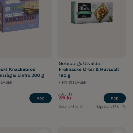
Göteborgs Utvalda
iskt Knäckebröd
Fröknäcke Örter & Havssalt
rnsråg & Linfrö 200 g
190 g
I LAGER
FINNS I LAGER
5.0/5
(1)
35 kr
Köp
Köp
Ord.pris
43 kr
Lägsta pris
37 kr