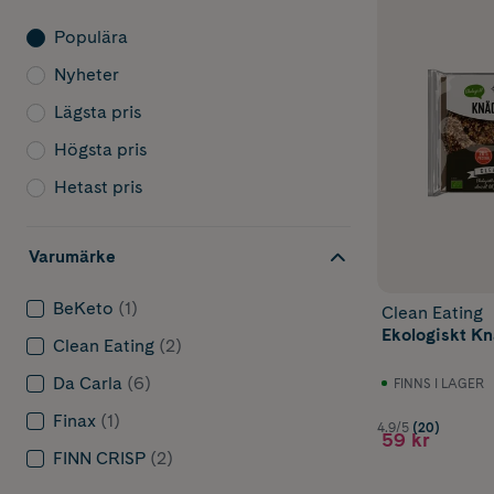
Populära
Nyheter
Lägsta pris
Högsta pris
Hetast pris
Varumärke
BeKeto
(1)
Clean Eating
Ekologiskt K
Clean Eating
(2)
Da Carla
(6)
FINNS I LAGER
Finax
(1)
4.9/5
(20)
59 kr
FINN CRISP
(2)