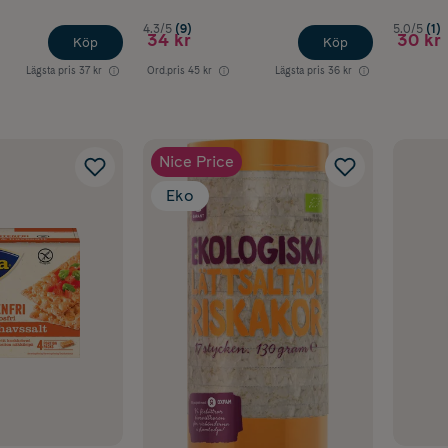
4.3/5
(9)
5.0/5
(1)
34 kr
30 kr
Köp
Köp
Lägsta pris
37 kr
Ord.pris
45 kr
Lägsta pris
36 kr
Nice Price
Eko