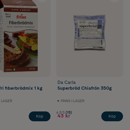
Da Carla
ri fiberbrödmix 1 kg
Superbröd Chiafrön 350g
I LAGER
FINNS I LAGER
4.3/5
(15)
43 kr
Köp
Köp