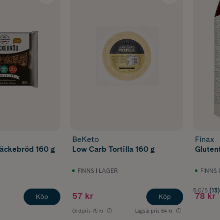
BeKeto
Finax
näckebröd 160 g
Low Carb Tortilla 160 g
Glutenf
FINNS I LAGER
FINNS 
5.0/5
(13)
57 kr
78 kr
Köp
Köp
Ord.pris
75 kr
Lägsta pris
64 kr