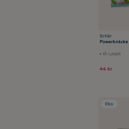
Schär
Powerknäcke 
FÅ I LAGER
44 kr
Eko