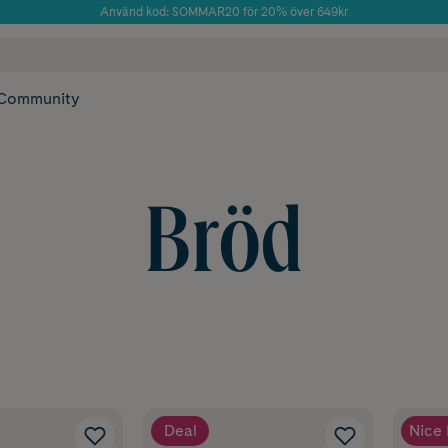
Använd kod: SOMMAR20 för 20% över 649kr
Årets Butik 2025 inom Skönhet
 frakt
✓ Rådgivning från farmaceuter & hudterapeuter
✓ Poäng på alla
Community
Bröd
Deal
Nice 