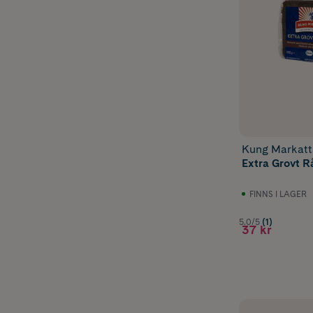
Kung Markatt
Extra Grovt 
FINNS I LAGER
5.0/5
(1)
37 kr