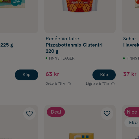
Renée Voltaire
Schär
225 g
Pizzabottenmix Glutenfri
Havrek
220 g
FINNS I LAGER
FINNS 
63 kr
37 kr
Köp
Köp
Ord.pris
78 kr
Lägsta pris
77 kr
Deal
Nice 
Eko