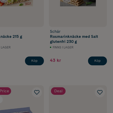
Schär
näcke 215 g
Rosmarinknäcke med Salt
glutenfri 230 g
I LAGER
FINNS I LAGER
43 kr
Köp
Köp
Price
Deal