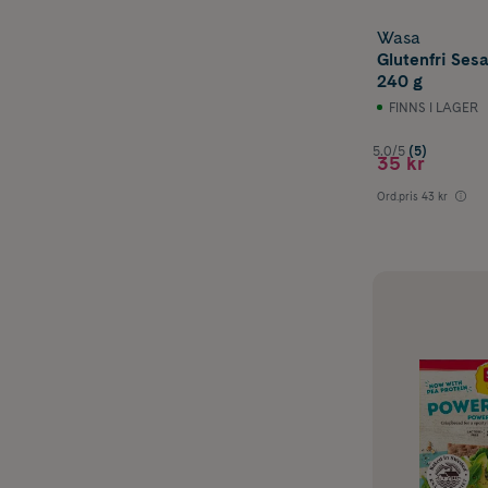
Wasa
Glutenfri Ses
240 g
FINNS I LAGER
5.0/5
(5)
35 kr
Ord.pris
43 kr