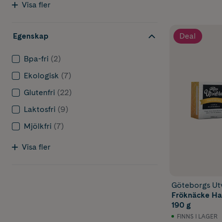
Visa fler
Deal
Egenskap
Bpa-fri
(2)
Ekologisk
(7)
Glutenfri
(22)
Laktosfri
(9)
Mjölkfri
(7)
Visa fler
Göteborgs Ut
Fröknäcke Hav
190 g
FINNS I LAGER