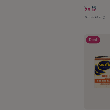
5.0/5
(3)
35 kr
Ord.pris
43 kr
Deal