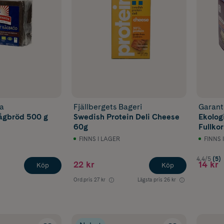
a
Fjällbergets Bageri
Garant
Rågbröd 500 g
Swedish Protein Deli Cheese
Ekolog
60g
Fullko
FINNS I LAGER
FINNS 
4.4/5
(5)
22 kr
14 kr
Köp
Köp
Ord.pris
27 kr
Lägsta pris
26 kr