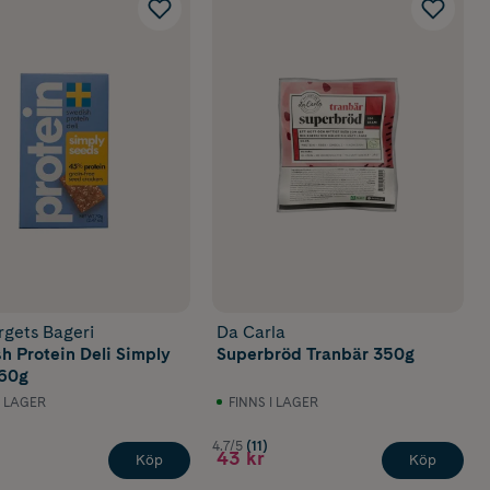
rgets Bageri
Da Carla
h Protein Deli Simply
Superbröd Tranbär 350g
 60g
I LAGER
FINNS I LAGER
4.7/5
(11)
43 kr
Köp
Köp