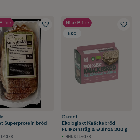
Price
Nice Price
Eko
la
Garant
t Superprotein bröd
Ekologiskt Knäckebröd
Fullkornsråg & Quinoa 200 g
I LAGER
FINNS I LAGER