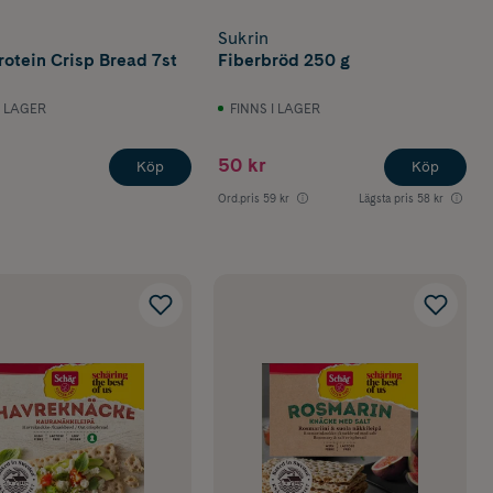
Sukrin
rotein Crisp Bread 7st
Fiberbröd 250 g
I LAGER
FINNS I LAGER
50 kr
Köp
Köp
Ord.pris
59 kr
Lägsta pris
58 kr