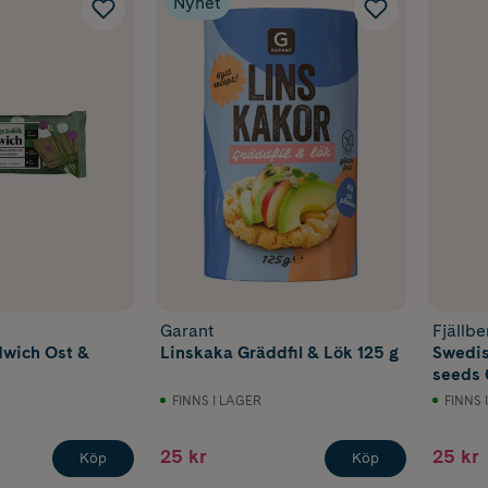
Nyhet
Garant
Fjällbe
dwich Ost &
Linskaka Gräddfil & Lök 125 g
Swedis
seeds
FINNS I LAGER
FINNS 
25 kr
25 kr
Köp
Köp