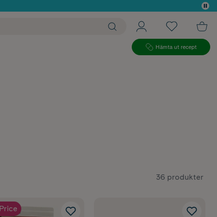
 köp*
Hämta ut recept
36 produkter
Price