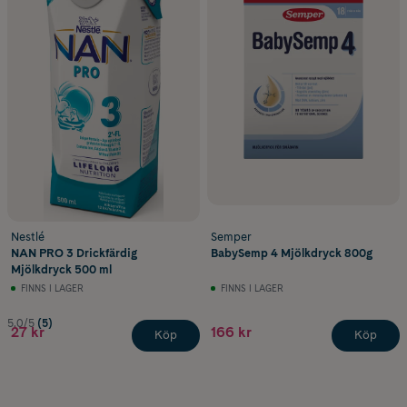
Nestlé
Semper
NAN PRO 3 Drickfärdig
BabySemp 4 Mjölkdryck 800g
Mjölkdryck 500 ml
FINNS I LAGER
FINNS I LAGER
5.0/5
(5)
27 kr
166 kr
Köp
Köp