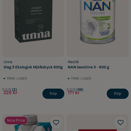
Unna
Nestlé
Steg 3 Ekologisk Mjölkdryck 600g
NAN Sensitive 3 - 800 g
FINNS I LAGER
FINNS I LAGER
5.0/5
(2)
5.0/5
(36)
225 kr
171 kr
Köp
Köp
Nice Price