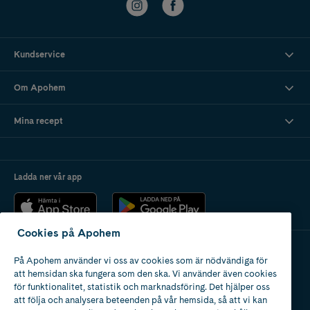
Kundservice
Om Apohem
Mina recept
Ladda ner vår app
Cookies på Apohem
På Apohem använder vi oss av cookies som är nödvändiga för
Apotek med tillstånd
att hemsidan ska fungera som den ska. Vi använder även cookies
av Läkemedelsverket
för funktionalitet, statistik och marknadsföring. Det hjälper oss
att följa och analysera beteenden på vår hemsida, så att vi kan