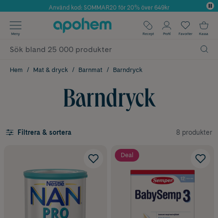
Använd kod: SOMMAR20 för 20% över 649kr
Årets Butik 2025 inom Skönhet
✓ Fri frakt
Meny
Recept
Profil
Favoriter
Kassa
✓ Rådgivning från farmaceuter & hudterapeuter
✓ Poäng på alla köp*
Hem
Mat & dryck
Barnmat
Barndryck
Barndryck
8 produkter
Filtrera & sortera
Deal