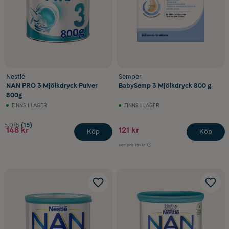
Nestlé
Semper
NAN PRO 3 Mjölkdryck Pulver
BabySemp 3 Mjölkdryck 800 g
800g
FINNS I LAGER
FINNS I LAGER
5.0/5
(15)
148 kr
121 kr
Köp
Köp
Ord.pris
151 kr