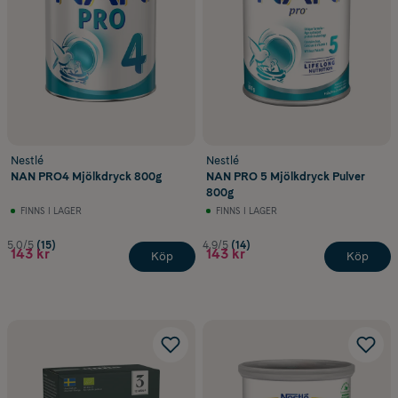
Nestlé
Nestlé
NAN PRO4 Mjölkdryck 800g
NAN PRO 5 Mjölkdryck Pulver
800g
FINNS I LAGER
FINNS I LAGER
5.0/5
(15)
4.9/5
(14)
143 kr
143 kr
Köp
Köp