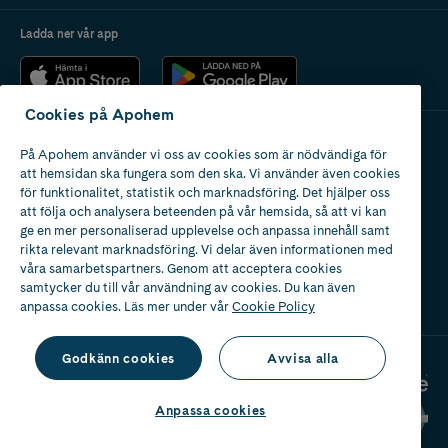
Ladda ner vår app
Cookies på Apohem
På Apohem använder vi oss av cookies som är nödvändiga för
Apotek med tillstånd
att hemsidan ska fungera som den ska. Vi använder även cookies
av Läkemedelsverket
för funktionalitet, statistik och marknadsföring. Det hjälper oss
att följa och analysera beteenden på vår hemsida, så att vi kan
ge en mer personaliserad upplevelse och anpassa innehåll samt
rikta relevant marknadsföring. Vi delar även informationen med
våra samarbetspartners. Genom att acceptera cookies
samtycker du till vår användning av cookies. Du kan även
2024
anpassa cookies. Läs mer under vår
Cookie Policy
Godkänn cookies
Avvisa alla
Anpassa cookies