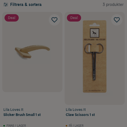
3 produkter
Filtrera & sortera
Deal
Deal
Lila Loves It
Lila Loves It
Slicker Brush Small 1 st
Claw Scissors 1 st
FINNS I LAGER
FÅ I LAGER