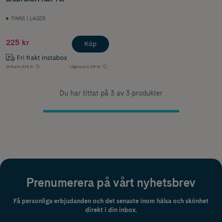
FINNS I LAGER
225 kr
Köp
Fri frakt Instabox
Ord.pris
326 kr
Lägsta pris
261 kr
Du har tittat på 3 av 3 produkter
Prenumerera på vårt nyhetsbrev
Få personliga erbjudanden och det senaste inom hälsa och skönhet
direkt i din inbox.