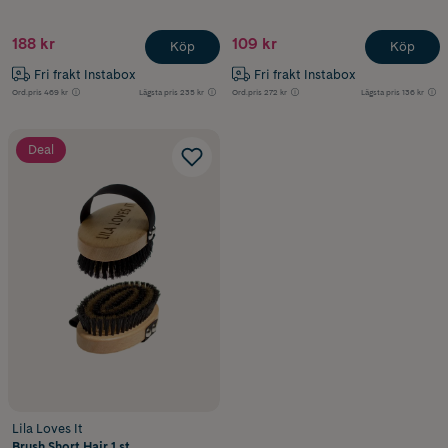
188 kr
109 kr
Köp
Köp
Fri frakt Instabox
Fri frakt Instabox
Ord.pris
469 kr
Lägsta pris
235 kr
Ord.pris
272 kr
Lägsta pris
136 kr
Deal
Lila Loves It
Brush Short Hair 1 st