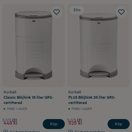
Eko
Korbell
Korbell
Classic Blöjhink 16 liter GRS-
PLUS Blöjhink 26 liter GRS-
certifierad
certifierad
FINNS I LAGER
FINNS I LAGER
5.0/5
(2)
5.0/5
(2)
448 kr
525 kr
Köp
Köp