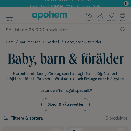
Använd kod: SOMMAR20 för 20% över 649kr
Årets Butik 2025 inom Skönhet
✓ Fri frakt
Meny
Recept
Profil
Favoriter
Kassa
✓ Rådgivning från farmaceuter & hudterapeuter
✓ Poäng på alla köp*
Hem
Varumärken
Korbell
Baby, barn & förälder
Baby, barn & förälder
Korbell är ett familjeföretag som har tagit fram blöjpåsar och
blöjhinkar för att förhindra oönskad lukt och läckage efter blöjbyten.
Letar du efter något speciellt?
Blöjor & våtservetter
6 produkter
Filtrera & sortera