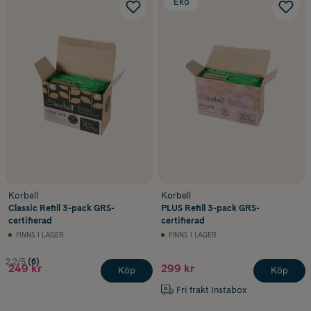
Eko
Korbell
Korbell
Classic Refill 3-pack GRS-
PLUS Refill 3-pack GRS-
certifierad
certifierad
FINNS I LAGER
FINNS I LAGER
2.2/5
(6)
249 kr
299 kr
Köp
Köp
Fri frakt Instabox