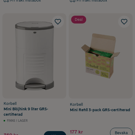
Fri frakt Instabox
Fri frakt Instabox
Deal
Korbell
Korbell
Mini Blöjhink 9 liter GRS-
Mini Refill 3-pack GRS-certifierad
certifierad
FINNS I LAGER
177 kr
Bevaka