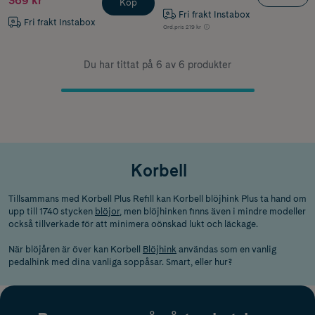
369 kr
Köp
Fri frakt Instabox
Fri frakt Instabox
Ord.pris
219 kr
Du har tittat på 6 av 6 produkter
Korbell
Tillsammans med Korbell Plus Refill kan Korbell blöjhink Plus ta hand om
upp till 1740 stycken
blöjor
, men blöjhinken finns även i mindre modeller
också tillverkade för att minimera oönskad lukt och läckage.
När blöjåren är över kan Korbell
Blöjhink
användas som en vanlig
pedalhink med dina vanliga soppåsar. Smart, eller hur?