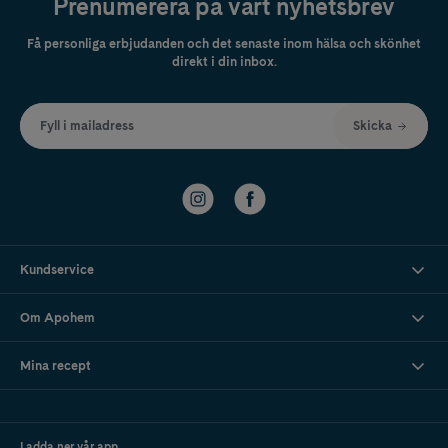
Prenumerera på vårt nyhetsbrev
Få personliga erbjudanden och det senaste inom hälsa och skönhet
direkt i din inbox.
Fyll i mailadress
Skicka
Kundservice
Om Apohem
Mina recept
Ladda ner vår app