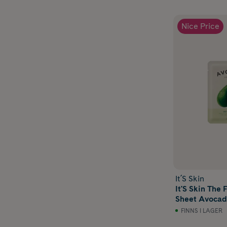
Nice Price
It´S Skin
It'S Skin The
Sheet Avocado
FINNS I LAGER