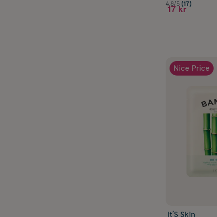
4.8/5
(17)
17 kr
Nice Price
It´S Skin