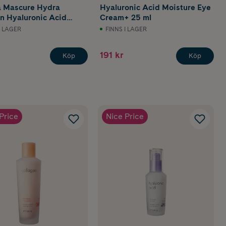
 Mascure Hydra
Hyaluronic Acid Moisture Eye
on Hyaluronic Acid
Cream+ 25 ml
Mask 28 ml
I LAGER
FINNS I LAGER
191 kr
Köp
Köp
Price
Nice Price