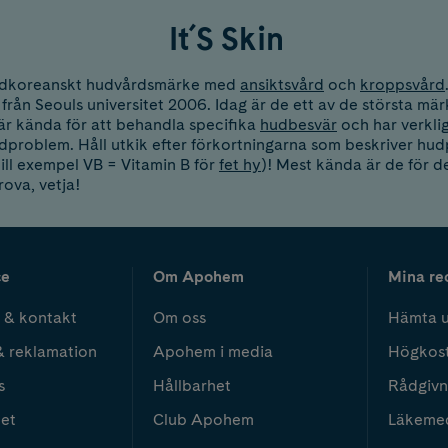
It´S Skin
 sydkoreanskt hudvårdsmärke med
ansiktsvård
och
kroppsvård
från Seouls universitet 2006. Idag är de ett av de största m
n är kända för att behandla specifika
hudbesvär
och har verklig
problem. Håll utkik efter förkortningarna som beskriver hu
till exempel VB = Vitamin B för
fet hy
)! Mest kända är de för d
rova, vetja!
ce
Om Apohem
Mina re
 & kontakt
Om oss
Hämta u
& reklamation
Apohem i media
Högkos
s
Hållbarhet
Rådgivn
het
Club Apohem
Läkeme