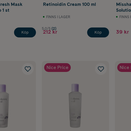
 Fresh Mask
Retinoidin Cream 100 ml
Missha
 1 st
Soluti
Sheet 
FINNS I LAGER
FINNS 
5.0/5
(2)
212 kr
39 kr
Köp
Köp
Nice Price
Nice 