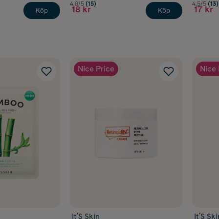
4.8/5
(15)
4.5/5
(13)
18 kr
17 kr
Köp
Köp
Nice Price
Nice 
It´S Skin
It´S Ski