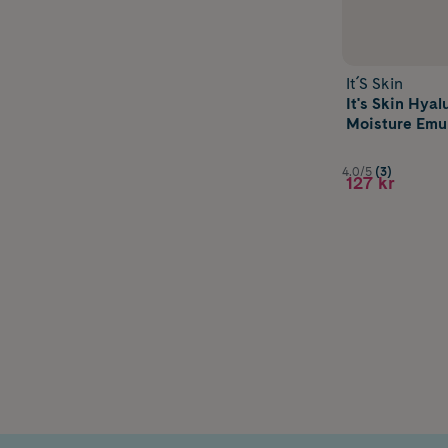
It´S Skin
It's Skin Hyal
Moisture Emul
4.0/5
(3)
127 kr