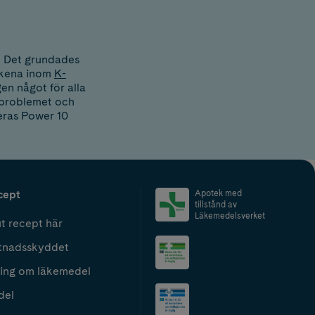
. Det grundades
ärkena inom
K-
en något för alla
dproblemet och
eras Power 10
cept
Apotek med
tillstånd av
Läkemedelsverket
t recept här
tnadsskyddet
ing om läkemedel
del