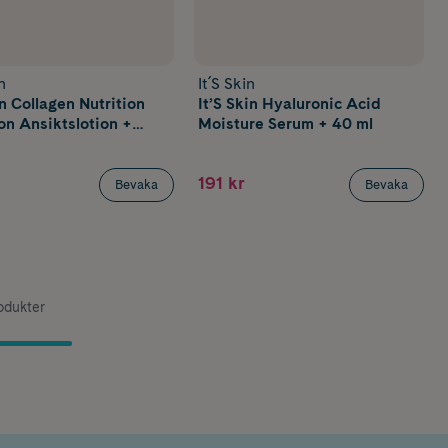
n
It´S Skin
in Collagen Nutrition
It’S Skin Hyaluronic Acid
on Ansiktslotion +
Moisture Serum + 40 ml
191 kr
Bevaka
Bevaka
rodukter