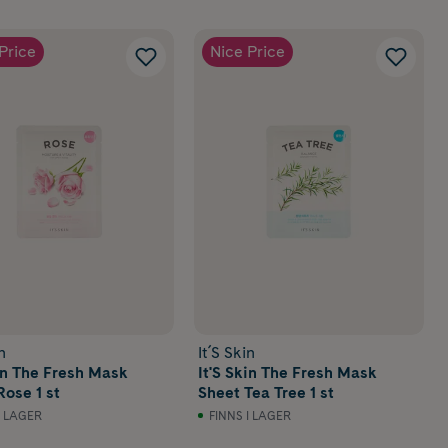
Price
Nice Price
n
It´S Skin
kin The Fresh Mask
It'S Skin The Fresh Mask
Rose 1 st
Sheet Tea Tree 1 st
I LAGER
FINNS I LAGER