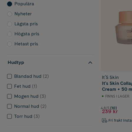
Populära
Nyheter
Lägsta pris
Högsta pris
Hetast pris
Hudtyp
Blandad hud
(2)
It´S Skin
It's Skin Coll
Fet hud
(1)
Cream + 50 m
Mogen hud
(3)
FINNS I LAGER
Normal hud
(2)
4.8/5
(10)
239 kr
Torr hud
(3)
Fri frakt Inst