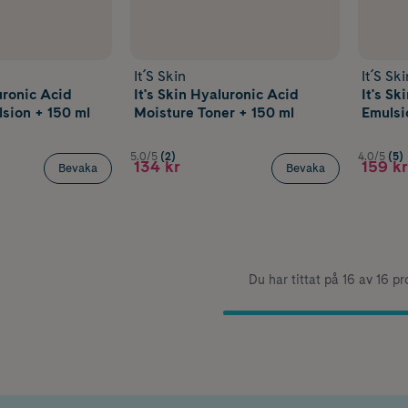
It´S Skin
It´S Ski
uronic Acid
It's Skin Hyaluronic Acid
It's Sk
sion + 150 ml
Moisture Toner + 150 ml
Emulsi
150 ml
5.0/5
(2)
4.0/5
(5)
134 kr
159 kr
Bevaka
Bevaka
Du har tittat på 16 av 16 p