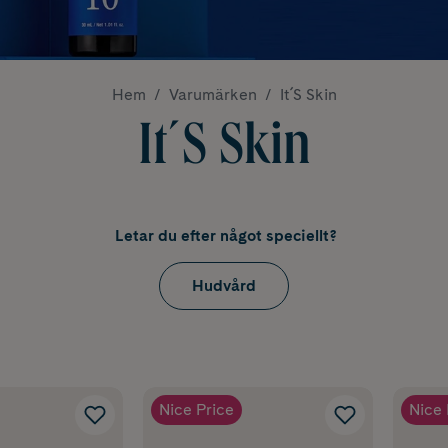
Hem
Varumärken
It´S Skin
It´S Skin
Letar du efter något speciellt?
Hudvård
Nice Price
Nice 