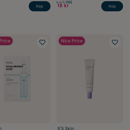
4.4/5
(10)
18 kr
Köp
Köp
Price
Nice Price
n
It´S Skin