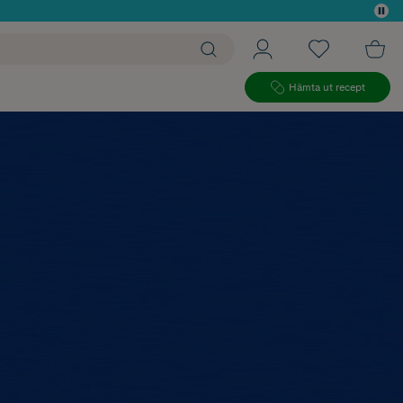
 köp*
Hämta ut recept