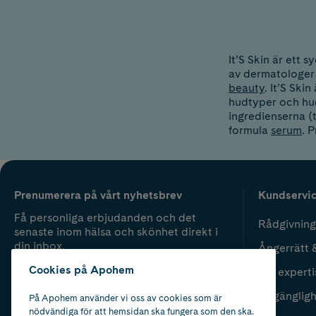
It’S Skin är ett
av dermatologer 
beauty
. It’S Ski
hudtyper och hud
ingredienserna (
formula
serum
. P
Prenumerera på vårt nyhetsbrev
Kundservi
Få personliga erbjudanden och det
Rådgivning
senaste inom hälsa och skönhet direkt i
din inbox.
Ångerrätt 
Cookies på Apohem
Vår experti
Fyll i mailadress
Skicka
Tillgänglig
På Apohem använder vi oss av cookies som är
nödvändiga för att hemsidan ska fungera som den ska.