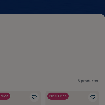
16 produkter
Price
Nice Price