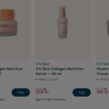
It´S Skin
It´S Ski
agen Nutrition
It's Skin Collagen Nutrition
Hyalur
l
Serum + 40 ml
Cream 
FINNS I LAGER
FINNS 
4.8/5
(4)
5.0/5
(1)
239 kr
186 kr
Köp
Köp
abox
Fri frakt Instabox