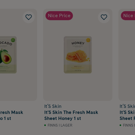
Nice Price
Nice 
It´S Skin
It´S Ski
 Fresh Mask
It'S Skin The Fresh Mask
It'S S
 1 st
Sheet Honey 1 st
Sheet 
FINNS I LAGER
FINNS 