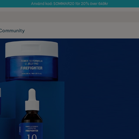
Använd kod: SOMMAR20 för 20% över 649kr
Årets Butik 2025 inom Skönhet
 frakt
✓ Rådgivning från farmaceuter & hudterapeuter
✓ Poäng på alla
Community