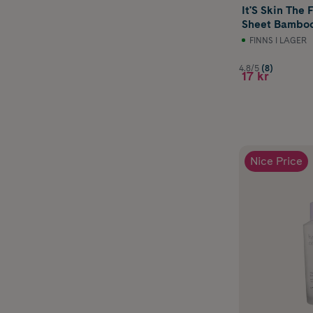
It'S Skin The
Sheet Bamboo
FINNS I LAGER
4.8/5
(8)
17 kr
Nice Price