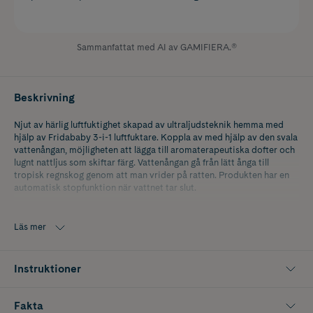
Sammanfattat med AI av GAMIFIERA.®
Beskrivning
Njut av härlig luftfuktighet skapad av ultraljudsteknik hemma med
hjälp av Fridababy 3-i-1 luftfuktare. Koppla av med hjälp av den svala
vattenångan, möjligheten att lägga till aromaterapeutiska dofter och
lugnt nattljus som skiftar färg. Vattenångan gå från lätt ånga till
tropisk regnskog genom att man vrider på ratten. Produkten har en
automatisk stopfunktion när vattnet tar slut.
Vattentanksvolym: 1,9L
Läs mer
Räckvidd: 30kvm
Varaktighet: upp till 12 timmar.
Instruktioner
Fakta