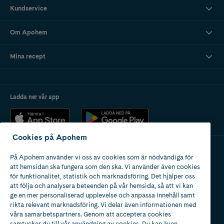
Kundservice
Om Apohem
Mina recept
Ladda ner vår app
Cookies på Apohem
På Apohem använder vi oss av cookies som är nödvändiga för
Apotek med tillstånd
att hemsidan ska fungera som den ska. Vi använder även cookies
av Läkemedelsverket
för funktionalitet, statistik och marknadsföring. Det hjälper oss
att följa och analysera beteenden på vår hemsida, så att vi kan
ge en mer personaliserad upplevelse och anpassa innehåll samt
rikta relevant marknadsföring. Vi delar även informationen med
våra samarbetspartners. Genom att acceptera cookies
samtycker du till vår användning av cookies. Du kan även
2024