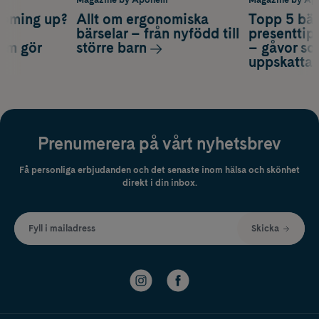
coming up?
Allt om ergonomiska
Topp 5 bäs
a
bärselar – från nyfödd till
presenttips
som gör
större barn
– gåvor so
uppskatta
Prenumerera på vårt nyhetsbrev
Få personliga erbjudanden och det senaste inom hälsa och skönhet
direkt i din inbox.
Fyll i mailadress
Skicka