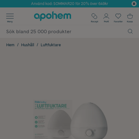
Använd kod: SOMMAR20 för 20% över 649kr
Årets Butik 2025 inom Skönhet
✓ Fri frakt
Meny
Recept
Profil
Favoriter
Kassa
✓ Rådgivning från farmaceuter & hudterapeuter
✓ Poäng på alla köp*
Hem
Hushåll
Luftfuktare