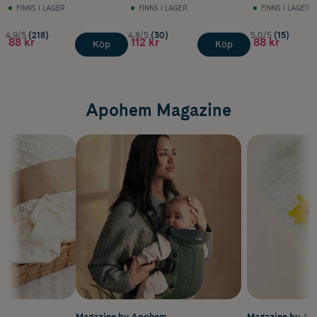
FINNS I LAGER
FINNS I LAGER
FINNS I LAGER
4.9/5
(218)
4.8/5
(30)
5.0/5
(15)
88 kr
112 kr
88 kr
Köp
Köp
Apohem Magazine
m
Magazine by Apohem
Magazine by A