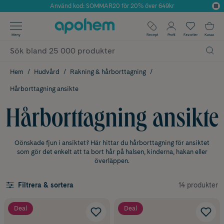
Använd kod: SOMMAR20 för 20% över 649kr
Årets Butik 2025 inom Skönhet
✓ Fri frakt
Meny
Recept
Profil
Favoriter
Kassa
✓ Rådgivning från farmaceuter & hudterapeuter
✓ Poäng på alla köp*
Hem
Hudvård
Rakning & hårborttagning
Hårborttagning ansikte
Hårborttagning ansikte
Oönskade fjun i ansiktet? Här hittar du hårborttagning för ansiktet
som gör det enkelt att ta bort hår på halsen, kinderna, hakan eller
överläppen.
14 produkter
Filtrera & sortera
Deal
Deal