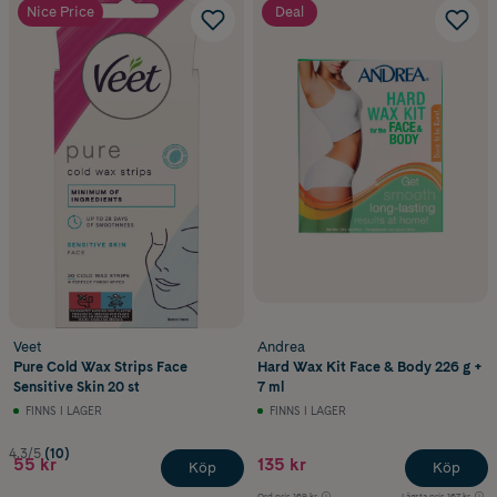
Nice Price
Deal
Veet
Andrea
Pure Cold Wax Strips Face
Hard Wax Kit Face & Body 226 g +
Sensitive Skin 20 st
7 ml
FINNS I LAGER
FINNS I LAGER
4.3/5
(10)
55 kr
135 kr
Köp
Köp
Ord.pris
169 kr
Lägsta pris
167 kr