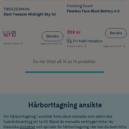
Finishing Touch
TWEEZERMAN
Flawless Face Blush Battery 4.0
Slant Tweezer Midnight Sky 1st
359 kr
3.7/5
(3)
Bevaka
167 kr
Bevaka
Fri frakt Instabox
Ord.pris
209 kr
Lägsta pris
207 kr
Ord.pris
449 kr
Lägsta pris
445 kr
Du har tittat på 14 av 14 produkter
Hårborttagning ansikte
För hårborttagning i ansiktet finns såväl manuella som elektriska
hudvårdsverktyg att ta till. Bland de manuella verktygen hittar du
klassiska
pincetter
och spiraler för hårborttagning. Här kan du även hitta