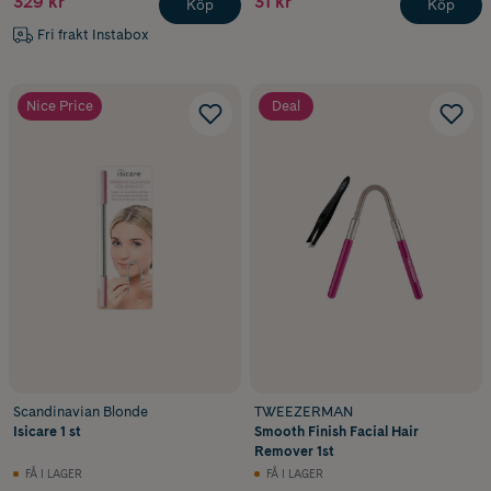
329 kr
31 kr
Köp
Köp
Fri frakt Instabox
Nice Price
Deal
Scandinavian Blonde
TWEEZERMAN
Isicare 1 st
Smooth Finish Facial Hair
Remover 1st
FÅ I LAGER
FÅ I LAGER