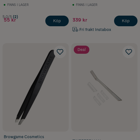
FINNS I LAGER
FINNS I LAGER
5.0/5
(2)
55 kr
339 kr
Köp
Köp
Fri frakt Instabox
Deal
Browgame Cosmetics