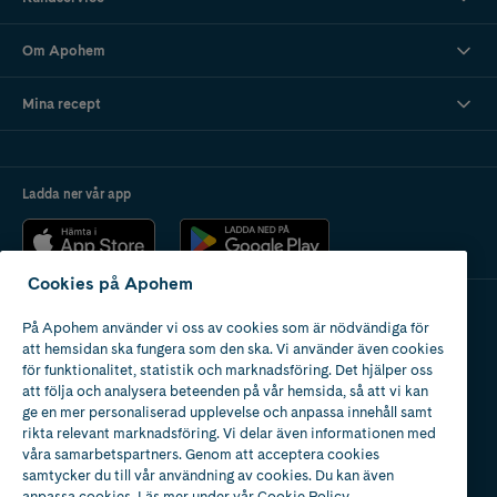
Om Apohem
Mina recept
Ladda ner vår app
Cookies på Apohem
På Apohem använder vi oss av cookies som är nödvändiga för
Apotek med tillstånd
att hemsidan ska fungera som den ska. Vi använder även cookies
av Läkemedelsverket
för funktionalitet, statistik och marknadsföring. Det hjälper oss
att följa och analysera beteenden på vår hemsida, så att vi kan
ge en mer personaliserad upplevelse och anpassa innehåll samt
rikta relevant marknadsföring. Vi delar även informationen med
våra samarbetspartners. Genom att acceptera cookies
samtycker du till vår användning av cookies. Du kan även
2024
anpassa cookies. Läs mer under vår
Cookie Policy