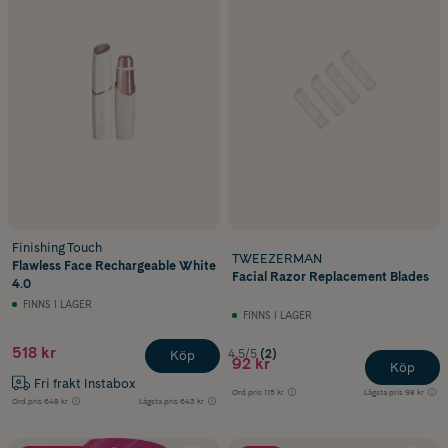
Finishing Touch
TWEEZERMAN
Flawless Face Rechargeable White
Facial Razor Replacement Blades
4.0
FINNS I LAGER
FINNS I LAGER
518 kr
4.5/5
(2)
Köp
92 kr
Köp
Fri frakt Instabox
Ord.pris
115 kr
Lägsta pris
98 kr
Ord.pris
648 kr
Lägsta pris
643 kr