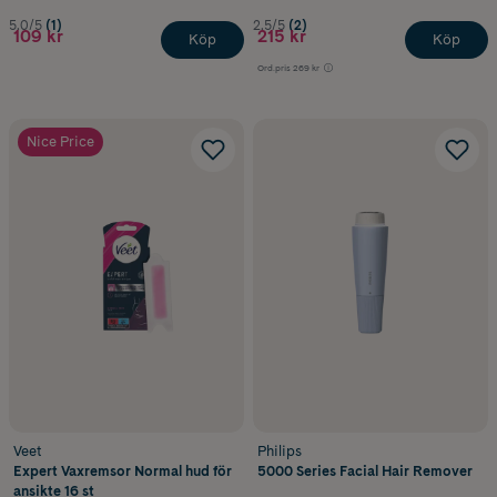
5.0/5
(1)
2.5/5
(2)
109 kr
215 kr
Köp
Köp
Ord.pris
269 kr
Nice Price
Veet
Philips
Expert Vaxremsor Normal hud för
5000 Series Facial Hair Remover
ansikte 16 st