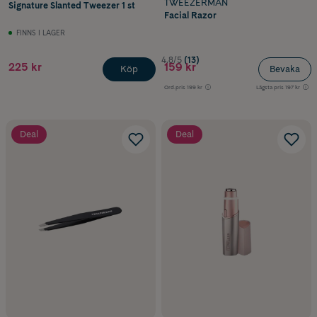
TWEEZERMAN
Signature Slanted Tweezer 1 st
Facial Razor
FINNS I LAGER
4.8/5
(13)
225 kr
159 kr
Köp
Bevaka
Ord.pris
199 kr
Lägsta pris
197 kr
Deal
Deal