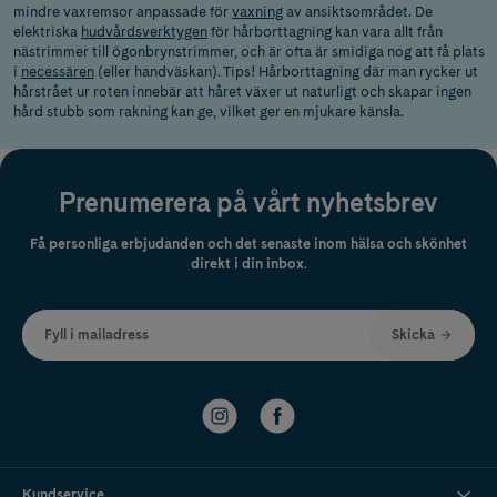
mindre vaxremsor anpassade för
vaxning
av ansiktsområdet. De
elektriska
hudvårdsverktygen
för hårborttagning kan vara allt från
nästrimmer till ögonbrynstrimmer, och är ofta är smidiga nog att få plats
i
necessären
(eller handväskan). Tips! Hårborttagning där man rycker ut
hårstrået ur roten innebär att håret växer ut naturligt och skapar ingen
hård stubb som rakning kan ge, vilket ger en mjukare känsla.
Prenumerera på vårt nyhetsbrev
Få personliga erbjudanden och det senaste inom hälsa och skönhet
direkt i din inbox.
Fyll i mailadress
Skicka
Kundservice