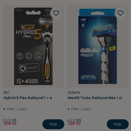
BIC
Gillette
Hybrid 5 Flex Rakhyvel 1 + 4
Mach3 Turbo Rakhyvel Män 1 st
FINNS I LAGER
FINNS I LAGER
3.0/5
(1)
4.5/5
(2)
109 kr
129 kr
Köp
Köp