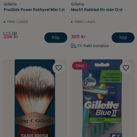
Gillette
Gillette
ProGlide Power Rakhyvel Män 1 st
Mach3 Rakblad för män 12 st
FINNS I LAGER
FINNS I LAGER
3.7/5
(3)
204 kr
395 kr
Köp
Köp
Fri frakt Instabox
Deal