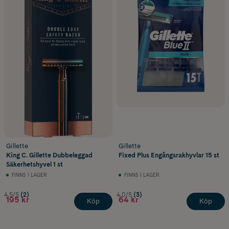
Gillette
Gillette
King C. Gillette Dubbeleggad
Fixed Plus Engångsrakhyvlar 15 st
Säkerhetshyvel 1 st
FINNS I LAGER
FINNS I LAGER
4.5/5
(2)
4.0/5
(3)
195 kr
64 kr
Köp
Köp