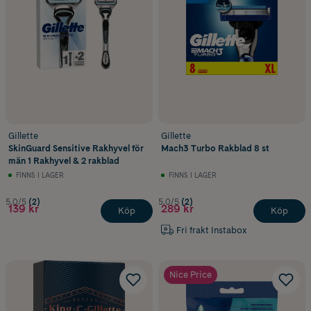
Gillette
Gillette
SkinGuard Sensitive Rakhyvel för
Mach3 Turbo Rakblad 8 st
män 1 Rakhyvel & 2 rakblad
FINNS I LAGER
FINNS I LAGER
5.0/5
(2)
5.0/5
(2)
139 kr
289 kr
Köp
Köp
Fri frakt Instabox
Nice Price