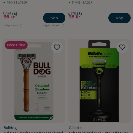
FINNS I LAGER
FINNS I LAGER
5.0/5
(4)
4.7/5
(3)
36 kr
36 kr
Köp
Köp
Ord.pris
42 kr
Lägsta pris
41 kr
Nice Price
Bulldog
Gillette