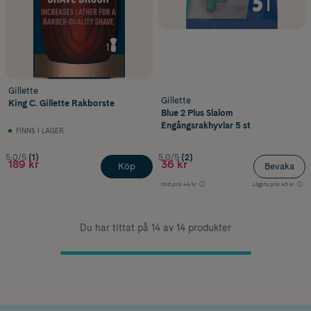
Gillette
Gillette
King C. Gillette Rakborste
Blue 2 Plus Slalom
Engångsrakhyvlar 5 st
FINNS I LAGER
5.0/5
(1)
5.0/5
(2)
189 kr
36 kr
Köp
Bevaka
Ord.pris
44 kr
Lägsta pris
43 kr
Du har tittat på 14 av 14 produkter