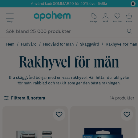
Använd kod: SOMMAR20 för 20% över 649kr
Årets Butik 2025 inom Skönhet
✓ Fri frakt
Meny
Recept
Profil
Favoriter
Kassa
✓ Rådgivning från farmaceuter & hudterapeuter
✓ Poäng på alla köp*
Hem
Hudvård
Hudvård för män
Skäggvård
Rakhyvel för män
Rakhyvel för män
Bra skäggvård börjar med en vass rakhyvel. Här hittar du rakhyvlar
för män, rakblad och rakkit som ger den bästa rakningen.
14 produkter
Filtrera & sortera