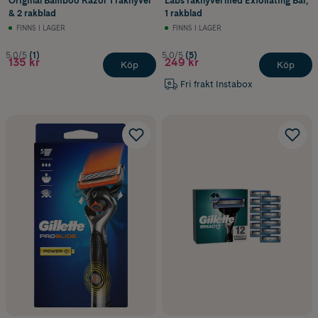
Original Bamboo Razor 1 rakhyvel
Labs rakhyvel med Exfoliating Bar,
& 2 rakblad
1 rakblad
FINNS I LAGER
FINNS I LAGER
5.0/5
(1)
5.0/5
(5)
135 kr
249 kr
Köp
Köp
Fri frakt Instabox