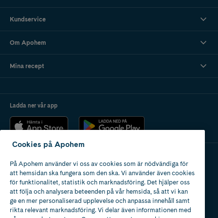
Kundservice
Om Apohem
Mina recept
Ladda ner vår app
Cookies på Apohem
På Apohem använder vi oss av cookies som är nödvändiga för
Apotek med tillstånd
att hemsidan ska fungera som den ska. Vi använder även cookies
av Läkemedelsverket
för funktionalitet, statistik och marknadsföring. Det hjälper oss
att följa och analysera beteenden på vår hemsida, så att vi kan
ge en mer personaliserad upplevelse och anpassa innehåll samt
rikta relevant marknadsföring. Vi delar även informationen med