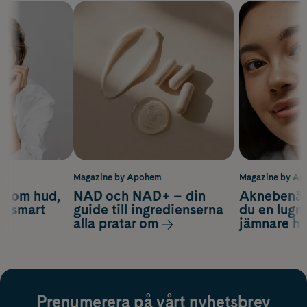
m
Magazine by Apohem
Magazine by A
d om hud,
NAD och NAD+ – din
Aknebenäge
ch smart
guide till ingredienserna
du en lugn
alla pratar om
jämnare h
Prenumerera på vårt nyhetsbrev