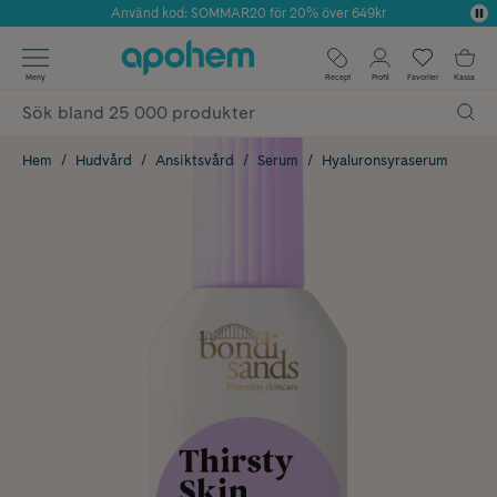
Använd kod: SOMMAR20 för 20% över 649kr
Årets Butik 2025 inom Skönhet
✓ Fri frakt
Meny
Recept
Profil
Favoriter
Kassa
✓ Rådgivning från farmaceuter & hudterapeuter
✓ Poäng på alla köp*
Hem
Hudvård
Ansiktsvård
Serum
Hyaluronsyraserum