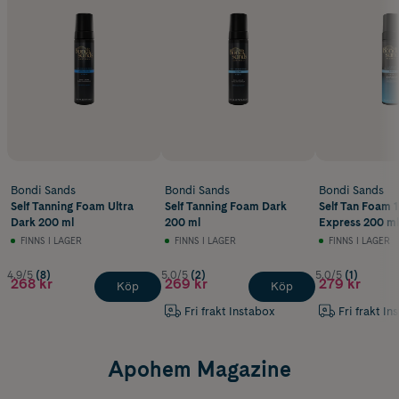
Bondi Sands
Bondi Sands
Bondi Sands
Self Tanning Foam Ultra
Self Tanning Foam Dark
Self Tan Foam 
Dark 200 ml
200 ml
Express 200 ml
FINNS I LAGER
FINNS I LAGER
FINNS I LAGER
4.9/5
(8)
5.0/5
(2)
5.0/5
(1)
268 kr
269 kr
279 kr
Köp
Köp
Fri frakt Instabox
Fri frakt In
Apohem Magazine