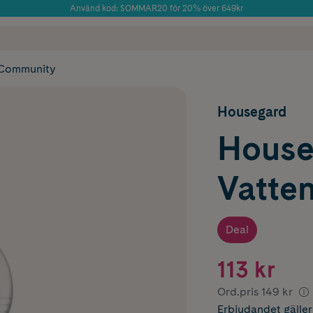
Använd kod: SOMMAR20 för 20% över 649kr
Årets Butik 2025 inom Skönhet
 frakt
✓ Rådgivning från farmaceuter & hudterapeuter
✓ Poäng på alla
Community
Housegard
House
Vatten
Deal
113 kr
Ord.pris
149 kr
Erbjudandet
gälle