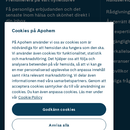
Få personliga erbjudanden och det
Rådgivning
senaste inom hälsa och skönhet direkt i
din inbox.
Ångerrätt 
Cookies på Apohem
Vår experti
Fyll i mailadress
Skicka
Tillgänglig
På Apohem använder vi oss av cookies som är
nödvändiga för att hemsidan ska fungera som den ska.
Återkallels
Vi använder även cookies för funktionalitet, statistik
och marknadsföring. Det hjälper oss att följa och
Leveranser
analysera beteenden på vår hemsida, så att vi kan ge
en mer personaliserad upplevelse och anpassa innehåll
Köpvillkor
samt rikta relevant marknadsföring. Vi delar även
Vanliga frå
informationen med våra samarbetspartners. Genom att
acceptera cookies samtycker du till vår användning av
cookies. Du kan även anpassa cookies. Läs mer under
vår
Cookie Policy
Godkänn cookies
Avvisa alla