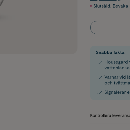
Slutsåld. Bevaka s
Snabba fakta
Housegard 
vattenläckag
Varnar vid 
och tvättma
Signalerar 