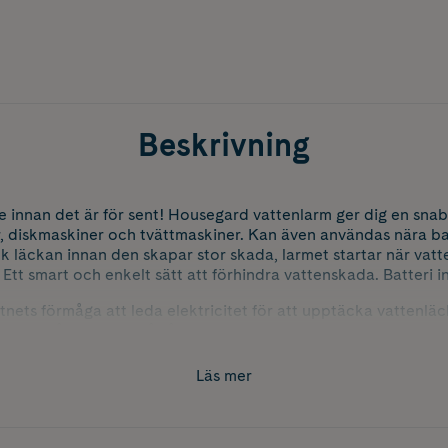
Beskrivning
innan det är för sent! Housegard vattenlarm ger dig en snab
, diskmaskiner och tvättmaskiner. Kan även användas nära ba
 läckan innan den skapar stor skada, larmet startar när vatt
Ett smart och enkelt sätt att förhindra vattenskada. Batteri i
nets förmåga att leda elektricitet för att upptäcka vattenläc
och når en viss nivå så alarmerar den. Varnaren ska placeras
läckage kan tänkas uppstå, till exempel i kök eller tvättrum. 
ontakt med varnaren.
Läs mer
teri 6LR61/6LF22
+ 1℃~+60℃