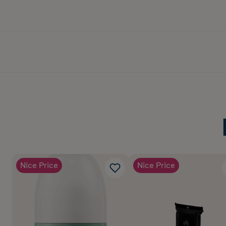
Respons tid: ≤7 sekun
Alarm decibel: ≥85db
Nice Price
Nice Price