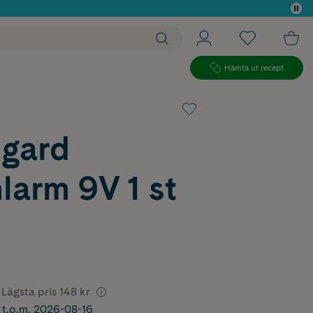
 köp*
Hämta ut recept
gard
larm 9V 1 st
Lägsta pris
148 kr
r t.o.m. 2026-08-16