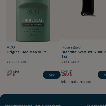
ACO
Housegard
Original Deo Men 50 ml
Brandfilt Svart 120 x 180 
1 st
FINNS I LAGER
FÅ I LAGER
4.9/5
(24)
5.0/5
(2)
54 kr
280 kr
Köp
K
Fri frakt Instabox
Prenumerera på vårt nyhetsbrev
Kundservi