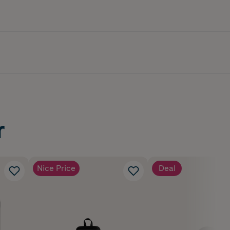
r
Nice Price
Deal