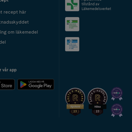
tillstånd av
Läkemedelsverket
t recept här
tnadsskyddet
ing om läkemedel
del
r vår app
2024