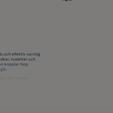
b och effektiv varning
dkar, toaletter och
en kopplar ihop
ngår.
kor. När vattnet
 direkt på golvet på
Varnar endast för vatten