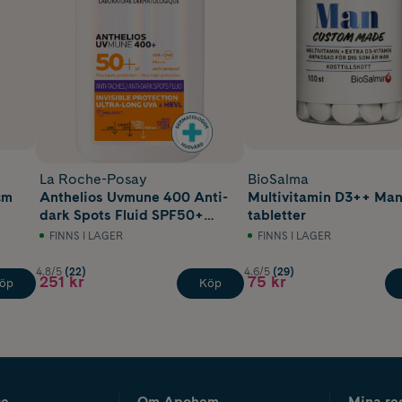
La Roche-Posay
BioSalma
cm
Anthelios Uvmune 400 Anti-
Multivitamin D3++ Man
dark Spots Fluid SPF50+
tabletter
50 ml
FINNS I LAGER
FINNS I LAGER
4.8/5
(22)
4.6/5
(29)
251 kr
75 kr
öp
Köp
ce
Om Apohem
Mina re