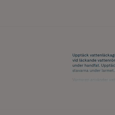
Upptäck vattenläckage 
vid läckande vattenrör
under handfat. Upptäck
stavarna under larmet. 
Varnaren använder vatt
kommer under varnaren 
alla platser där vatten
som kommer i fysisk k
Teknisk specifikation:
Strömkälla: DC 9V bat
Temperaturområde: 