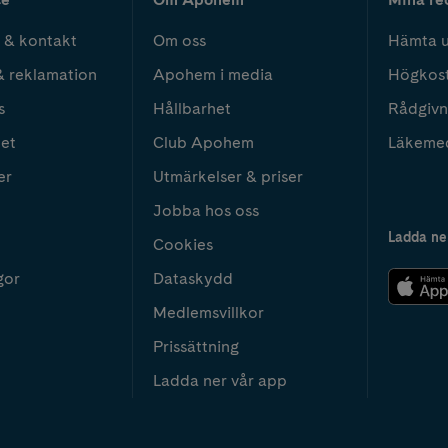
 & kontakt
Om oss
Hämta u
& reklamation
Apohem i media
Högkos
s
Hållbarhet
Rådgivn
het
Club Apohem
Läkeme
er
Utmärkelser & priser
Jobba hos oss
Ladda ne
Cookies
gor
Dataskydd
Medlemsvillkor
Prissättning
Ladda ner vår app