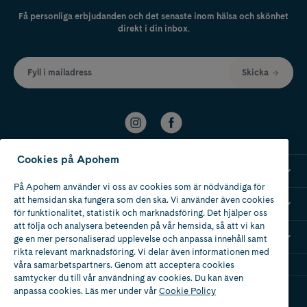
Få personliga erbjudanden och det senaste inom hälsa och skönhet
direkt i din inbox.
Fyll i mailadress
Skicka
Cookies på Apohem
Kundservice
På Apohem använder vi oss av cookies som är nödvändiga för
att hemsidan ska fungera som den ska. Vi använder även cookies
Om Apohem
för funktionalitet, statistik och marknadsföring. Det hjälper oss
att följa och analysera beteenden på vår hemsida, så att vi kan
Mina recept
ge en mer personaliserad upplevelse och anpassa innehåll samt
rikta relevant marknadsföring. Vi delar även informationen med
våra samarbetspartners. Genom att acceptera cookies
samtycker du till vår användning av cookies. Du kan även
anpassa cookies. Läs mer under vår
Cookie Policy
Ladda ner vår app