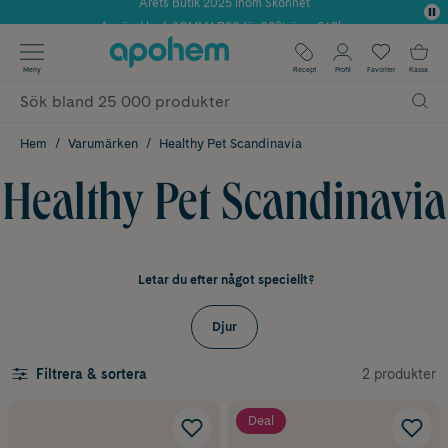
Använd kod: SOMMAR20 för 20% över 649kr
✓ Fri frakt
Meny
Recept
Profil
Favoriter
Kassa
✓ Rådgivning från farmaceuter & hudterapeuter
✓ Poäng på alla köp*
Hem
Varumärken
Healthy Pet Scandinavia
Healthy Pet Scandinavia
Letar du efter något speciellt?
Djur
2 produkter
Filtrera & sortera
Deal