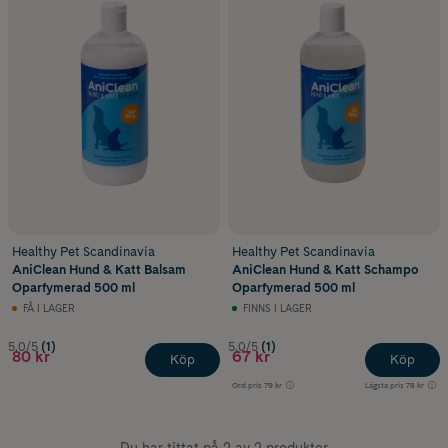
Healthy Pet Scandinavia
Healthy Pet Scandinavia
AniClean Hund & Katt Balsam
AniClean Hund & Katt Schampo
Oparfymerad 500 ml
Oparfymerad 500 ml
FÅ I LAGER
FINNS I LAGER
5.0/5
(1)
5.0/5
(1)
80 kr
67 kr
Köp
Köp
Ord.pris
79 kr
Lägsta pris
78 kr