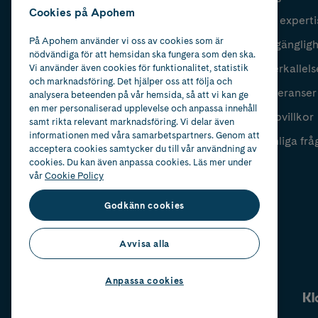
Cookies på Apohem
Vår experti
Fyll i mailadress
Skicka
På Apohem använder vi oss av cookies som är
Tillgänglig
nödvändiga för att hemsidan ska fungera som den ska.
Återkallels
Vi använder även cookies för funktionalitet, statistik
och marknadsföring. Det hjälper oss att följa och
Leveranser
analysera beteenden på vår hemsida, så att vi kan ge
en mer personaliserad upplevelse och anpassa innehåll
Köpvillkor
samt rikta relevant marknadsföring. Vi delar även
informationen med våra samarbetspartners. Genom att
Vanliga frå
acceptera cookies samtycker du till vår användning av
cookies. Du kan även anpassa cookies. Läs mer under
vår
Cookie Policy
Godkänn cookies
Avvisa alla
Anpassa cookies