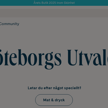
Använd kod: SOMMAR20 för 20% över 649kr
 frakt
✓ Rådgivning från farmaceuter & hudterapeuter
✓ Poäng på alla
Community
teborgs Utva
Letar du efter något speciellt?
Mat & dryck