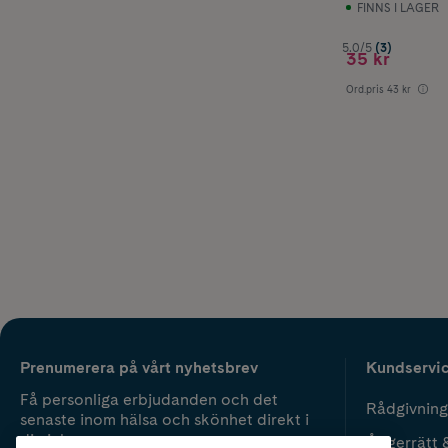
FINNS I LAGER
5.0/5
(3)
35 kr
Ord.pris
43 kr
Prenumerera på vårt nyhetsbrev
Kundservi
Få personliga erbjudanden och det
Rådgivning
senaste inom hälsa och skönhet direkt i
din inbox.
Ångerrätt 