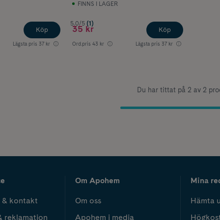
FINNS I LAGER
5.0/5
(1)
35 kr
Köp
Köp
Lägsta pris
37 kr
Ord.pris
43 kr
Lägsta pris
37 kr
Du har tittat på 2 av 2 pr
ce
Om Apohem
Mina re
 & kontakt
Om oss
Hämta u
& reklamation
Apohem i media
Högkos