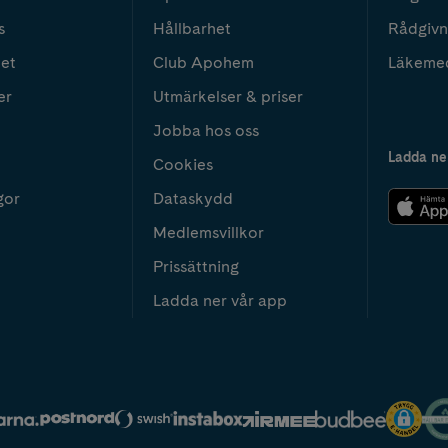
s
Hållbarhet
Rådgivn
het
Club Apohem
Läkeme
er
Utmärkelser & priser
Jobba hos oss
Ladda ne
Cookies
gor
Dataskydd
Medlemsvillkor
Prissättning
Ladda ner vår app