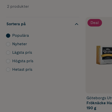
2 produkter
Deal
Sortera på
Populära
Nyheter
Lägsta pris
Högsta pris
Hetast pris
Göteborgs Ut
Fröknäcke Hav
190 g