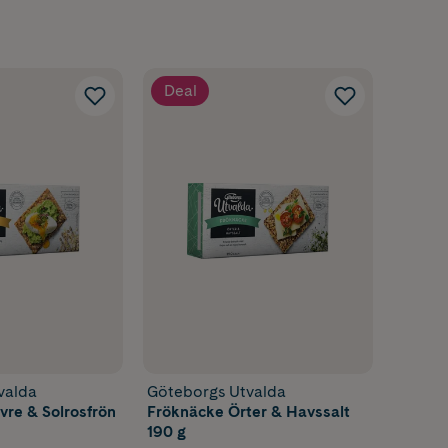
Deal
valda
Göteborgs Utvalda
re & Solrosfrön
Fröknäcke Örter & Havssalt
190 g