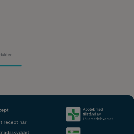
odukter
cept
Apotek med
tillstånd av
Läkemedelsverket
t recept här
tnadsskyddet