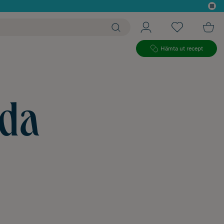
 köp*
Hämta ut recept
lda