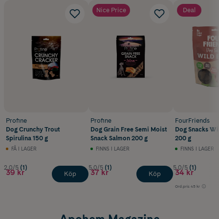
Nice Price
Deal
Profine
Profine
FourFriends
Dog Crunchy Trout
Dog Grain Free Semi Moist
Dog Snacks Wi
Spirulina 150 g
Snack Salmon 200 g
200 g
FÅ I LAGER
FINNS I LAGER
FINNS I LAGER
2.0/5
(1)
5.0/5
(1)
5.0/5
(1)
39 kr
37 kr
34 kr
Köp
Köp
Ord.pris
45 kr