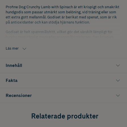
​Profine Dog Crunchy Lamb with Spinach är ett krispigt och smakrikt
hundgodis som passar utmärkt som belöning, vid träning eller som
ett extra gott mellanmål. Godiset är berikat med spenat, som är rik
på antioxidanter och kan stödja hjärnans funktion.
Godiset är helt spannmålsfritt, vilket gör det särskilt lämpligt för
hundar med känslig mage eller spannmålsintolerans. Den krispiga
konsistensen bidrar till tandhälsan och gör det enkelt att dela i
mindre bitar, vilket passar både små och stora hundar.
Läs mer
Återförslutningsbar förpackning för att hålla godiset fräscht längre.
Innehåll
Fakta
Recensioner
Relaterade produkter