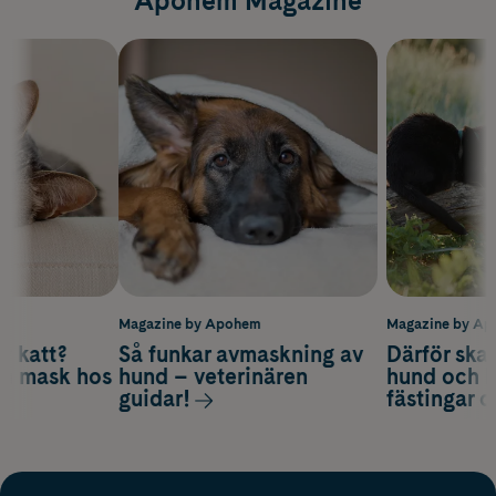
Apohem Magazine
m
Magazine by Apohem
Magazine by A
v katt?
Så funkar avmaskning av
Därför ska
om mask hos
hund – veterinären
hund och k
guidar!
fästingar 