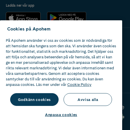
Ladda ner vår app
Cookies på Apohem
På Apohem använder vi oss av cookies som är nödvändiga för
Apotek med tillstånd
att hemsidan ska fungera som den ska. Vi använder även cookies
av Läkemedelsverket
för funktionalitet, statistik och marknadsföring. Det hjälper oss
att följa och analysera beteenden på vår hemsida, så att vi kan
ge en mer personaliserad upplevelse och anpassa innehåll samt
rikta relevant marknadsföring. Vi delar även informationen med
våra samarbetspartners. Genom att acceptera cookies
samtycker du till vår användning av cookies. Du kan även
2024
anpassa cookies. Läs mer under vår
Cookie Policy
Godkänn cookies
Avvisa alla
Anpassa cookies