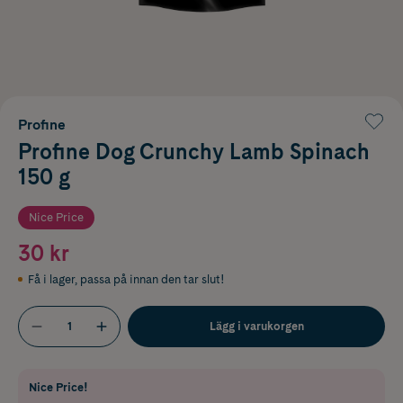
Profine
Profine Dog Crunchy Lamb Spinach
150 g
Nice Price
30 kr
Få i lager
,
passa på innan den tar slut!
Lägg i varukorgen
Nice Price!