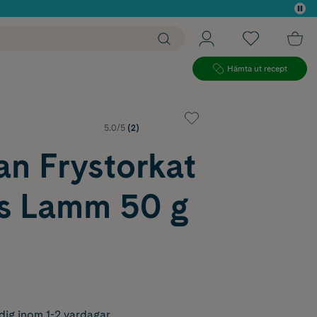
 köp*
Hämta ut recept
5.0/5
(2)
n Frystorkat
s Lamm 50 g
dig inom 1-2 vardagar