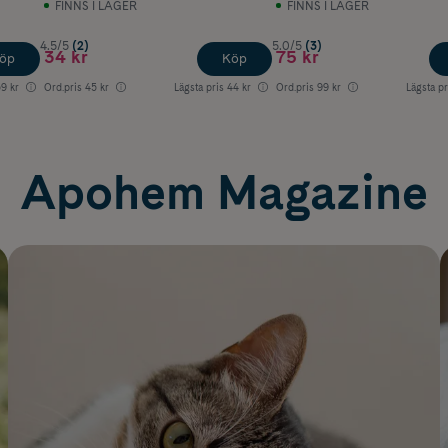
FINNS I LAGER
FINNS I LAGER
4.5/5
(2)
5.0/5
(3)
34 kr
75 kr
öp
Köp
9 kr
Ord.pris
45 kr
Lägsta pris
44 kr
Ord.pris
99 kr
Lägsta pr
Apohem Magazine