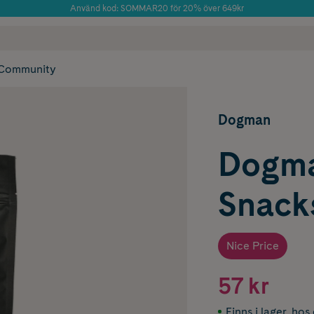
Använd kod: SOMMAR20 för 20% över 649kr
Årets Butik 2025 inom Skönhet
 frakt
✓ Rådgivning från farmaceuter & hudterapeuter
✓ Poäng på alla
Community
Dogman
Dogma
Snack
Nice Price
57 kr
Finns i lager
,
hos 