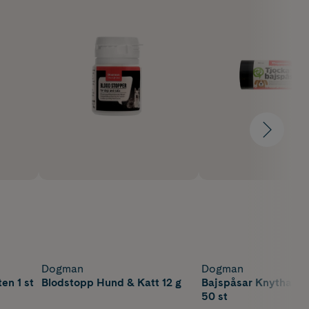
Dogman
Dogman
en 1 st
Blodstopp Hund & Katt 12 g
Bajspåsar Knythanta
50 st