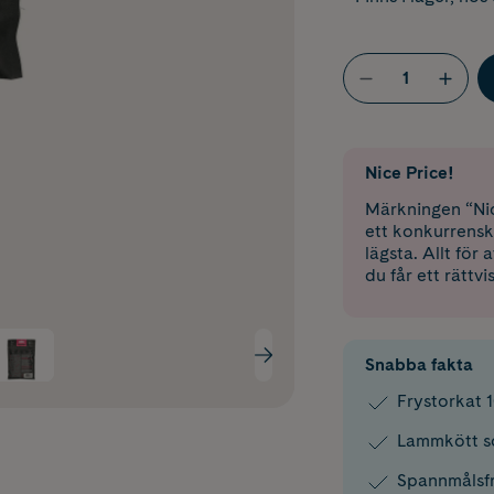
Nice Price!
Märkningen “Nic
ett konkurrensk
lägsta. Allt för
du får ett rättvi
Snabba fakta
Frystorkat 
Lammkött s
Spannmålsfri