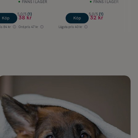
FINNS I LAGER
FINNS I LAGER
5.0/5
(1)
5.0/5
(1)
38 kr
32 kr
Köp
Köp
is
84 kr
Ord.pris
47 kr
Lägsta pris
40 kr