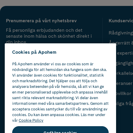
Prenumerera på vårt nyhetsbrev
Kundservi
Få personliga erbjudanden och det
Rådgivning
senaste inom hälsa och skönhet direkt i
din inbox.
Ångerrätt 
Cookies på Apohem
Vår experti
Fyll i mailadress
Skicka
Tillgänglig
På Apohem använder vi oss av cookies som är
nödvändiga för att hemsidan ska fungera som den ska.
Återkallels
Vi använder även cookies för funktionalitet, statistik
och marknadsföring. Det hjälper oss att följa och
Leveranser
analysera beteenden på vår hemsida, så att vi kan ge
en mer personaliserad upplevelse och anpassa innehåll
Köpvillkor
samt rikta relevant marknadsföring. Vi delar även
Vanliga frå
informationen med våra samarbetspartners. Genom att
acceptera cookies samtycker du till vår användning av
cookies. Du kan även anpassa cookies. Läs mer under
vår
Cookie Policy
Godkänn cookies