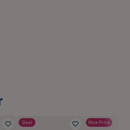
r
Deal
Nice Price