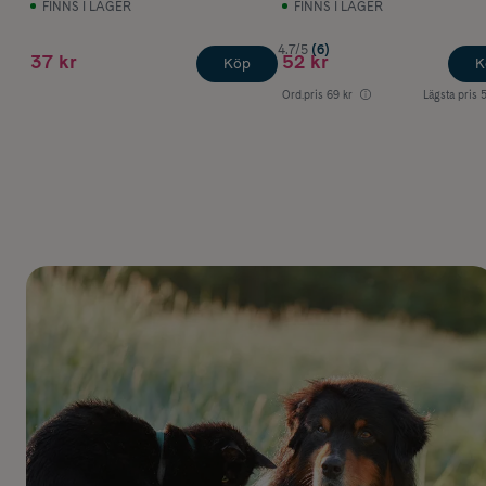
FINNS I LAGER
FINNS I LAGER
4.7/5
(6)
37 kr
52 kr
Köp
K
Ord.pris
69 kr
Lägsta pris
5