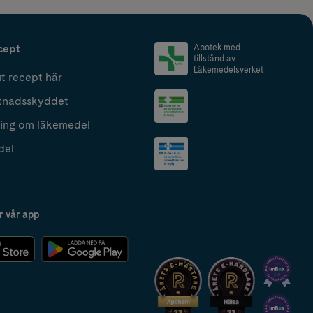
cept
Apotek med
tillstånd av
Läkemedelsverket
t recept här
tnadsskyddet
ing om läkemedel
del
r vår app