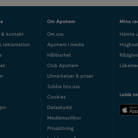
ce
Om Apohem
Mina re
 & kontakt
Om oss
Hämta u
& reklamation
Apohem i media
Högkos
s
Hållbarhet
Rådgivn
het
Club Apohem
Läkeme
er
Utmärkelser & priser
Jobba hos oss
Ladda ne
Cookies
gor
Dataskydd
Medlemsvillkor
Prissättning