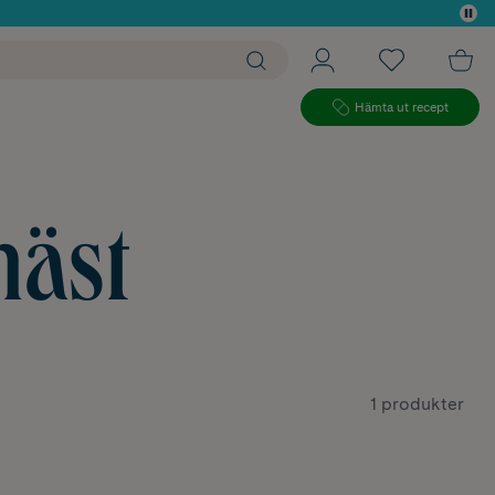
 köp*
Hämta ut recept
häst
1 produkter