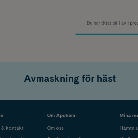
Du har tittat på 1 av 1 pro
Avmaskning för häst
ce
Om Apohem
Mina re
 & kontakt
Om oss
Hämta u