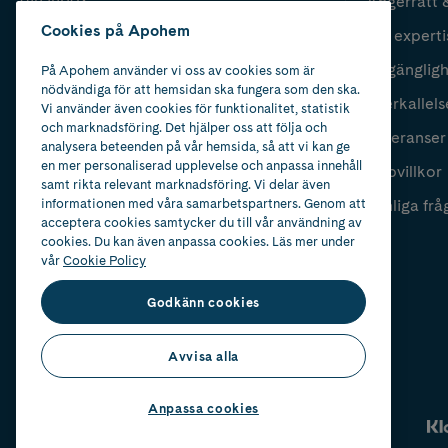
Ångerrätt 
Cookies på Apohem
Vår experti
Fyll i mailadress
Skicka
Tillgänglig
På Apohem använder vi oss av cookies som är
nödvändiga för att hemsidan ska fungera som den ska.
Återkallels
Vi använder även cookies för funktionalitet, statistik
och marknadsföring. Det hjälper oss att följa och
Leveranser
analysera beteenden på vår hemsida, så att vi kan ge
en mer personaliserad upplevelse och anpassa innehåll
Köpvillkor
samt rikta relevant marknadsföring. Vi delar även
informationen med våra samarbetspartners. Genom att
Vanliga frå
acceptera cookies samtycker du till vår användning av
cookies. Du kan även anpassa cookies. Läs mer under
vår
Cookie Policy
Godkänn cookies
Avvisa alla
Anpassa cookies