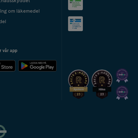
tnadsskyddet
ing om läkemedel
del
r vår app
2024