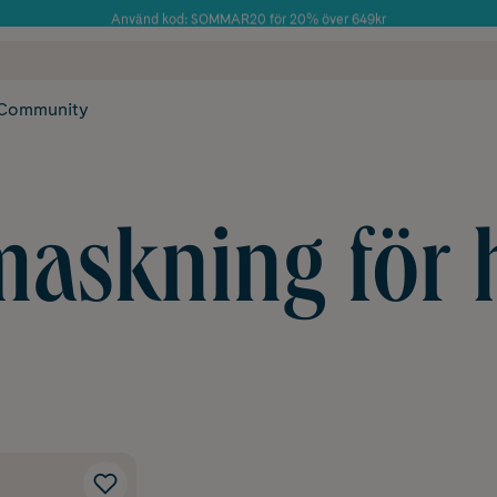
Använd kod: SOMMAR20 för 20% över 649kr
Årets Butik 2025 inom Skönhet
 frakt
✓ Rådgivning från farmaceuter & hudterapeuter
✓ Poäng på alla
Community
askning för 