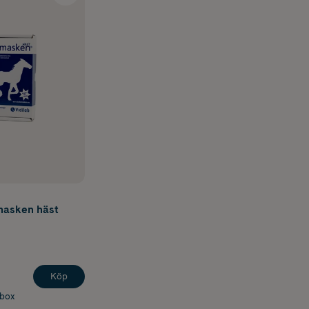
masken häst
Köp
abox