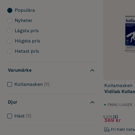
Populära
Nyheter
Lägsta pris
Högsta pris
Hetast pris
Varumärke
Kollamasken
(1)
Kollamasken
Vidilab Kolla
Djur
FINNS I LAGER
Häst
(1)
5.0/5
(2)
369 kr
Fri frakt Inst