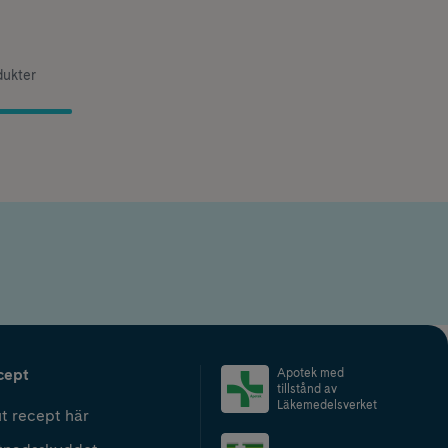
dukter
cept
Apotek med
tillstånd av
Läkemedelsverket
t recept här