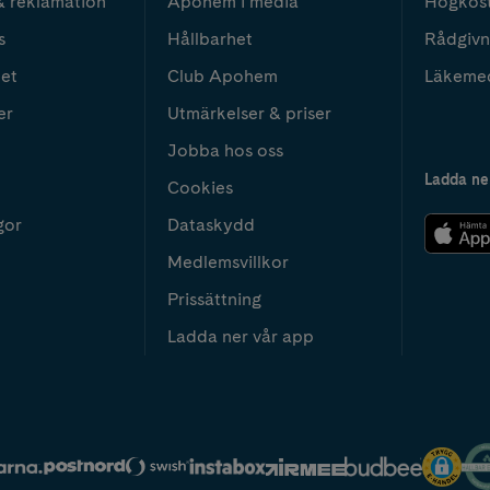
& reklamation
Apohem i media
Högkos
s
Hållbarhet
Rådgivn
het
Club Apohem
Läkeme
er
Utmärkelser & priser
Jobba hos oss
Ladda ne
Cookies
gor
Dataskydd
Medlemsvillkor
Prissättning
Ladda ner vår app