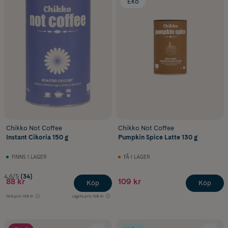
Eko
Chikko Not Coffee
Chikko Not Coffee
Instant Cikoria 150 g
Pumpkin Spice Latte 130 g
FINNS I LAGER
FÅ I LAGER
4.6/5
(34)
88 kr
109 kr
Köp
Köp
Ord.pris
109 kr
Lägsta pris
108 kr