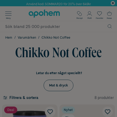
Använd kod: SOMMAR20 för 20% över 649kr
Årets Butik 2025 inom Skönhet
✓ Fri frakt
Meny
Recept
Profil
Favoriter
Kassa
✓ Rådgivning från farmaceuter & hudterapeuter
✓ Poäng på alla köp*
Hem
Varumärken
Chikko Not Coffee
Chikko Not Coffee
Letar du efter något speciellt?
Mat & dryck
8 produkter
Filtrera & sortera
Deal
Nyhet