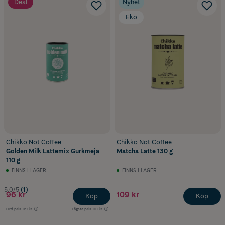
Deal
Nyhet
Eko
Chikko Not Coffee
Chikko Not Coffee
Golden Milk Lattemix Gurkmeja
Matcha Latte 130 g
110 g
FINNS I LAGER
FINNS I LAGER
5.0/5
(1)
96 kr
109 kr
Köp
Köp
Ord.pris
119 kr
Lägsta pris
101 kr