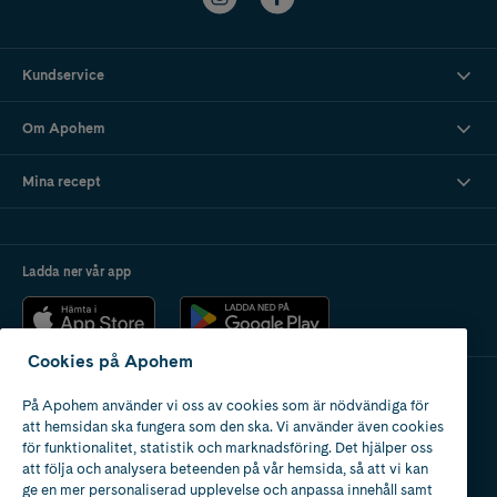
Kundservice
Om Apohem
Mina recept
Ladda ner vår app
Cookies på Apohem
På Apohem använder vi oss av cookies som är nödvändiga för
Apotek med tillstånd
att hemsidan ska fungera som den ska. Vi använder även cookies
av Läkemedelsverket
för funktionalitet, statistik och marknadsföring. Det hjälper oss
att följa och analysera beteenden på vår hemsida, så att vi kan
ge en mer personaliserad upplevelse och anpassa innehåll samt