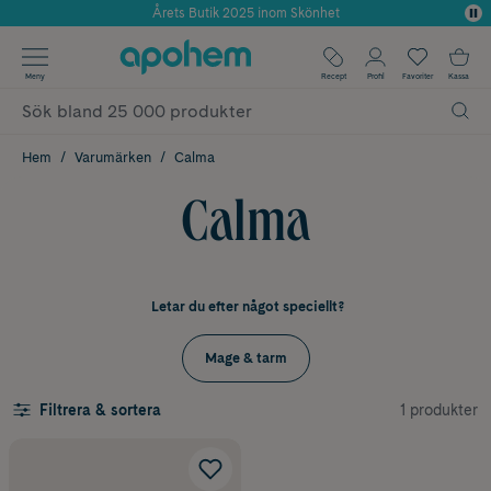
Använd kod: SOMMAR20 för 20% över 649kr
✓ Fri frakt
Meny
Recept
Profil
Favoriter
Kassa
✓ Rådgivning från farmaceuter & hudterapeuter
✓ Poäng på alla köp*
Hem
Varumärken
Calma
Calma
Letar du efter något speciellt?
Mage & tarm
1 produkter
Filtrera & sortera