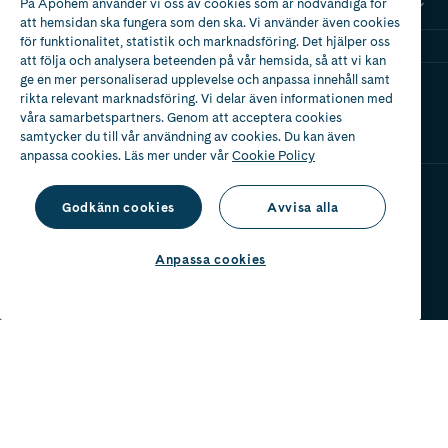
På Apohem använder vi oss av cookies som är nödvändiga för
Mina recept
att hemsidan ska fungera som den ska. Vi använder även cookies
för funktionalitet, statistik och marknadsföring. Det hjälper oss
att följa och analysera beteenden på vår hemsida, så att vi kan
ge en mer personaliserad upplevelse och anpassa innehåll samt
Ladda ner vår app
rikta relevant marknadsföring. Vi delar även informationen med
våra samarbetspartners. Genom att acceptera cookies
samtycker du till vår användning av cookies. Du kan även
anpassa cookies. Läs mer under vår
Cookie Policy
Godkänn cookies
Avvisa alla
Apotek med tillstånd
av Läkemedelsverket
Anpassa cookies
2024