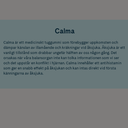
Calma
Calma är ett medicinskt tuggummi som förebygger uppkomsten och
dämpar känslan av illamående och kräkningar vid åksjuka. Åksjuka är ett
vanligt tillstånd som drabbar ungefär hälften av oss någon gång. Det
orsakas när våra balansorgan inte kan tolka informationen som vi ser
och det uppstår en konflikt i hjärnan. Calma innehåller ett antihistamin
som ger en snabb effekt på åksjukan och kan intas direkt vid första
känningarna av åksjuka.