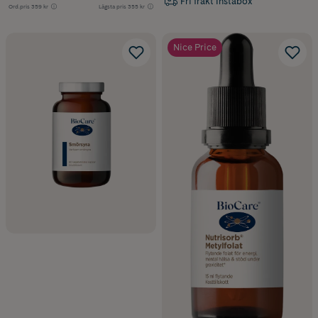
Fri frakt Instabox
Ord.pris
359 kr
Lägsta pris
355 kr
Nice Price