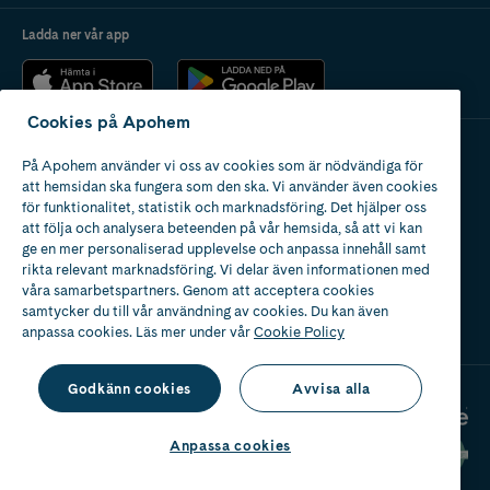
Ladda ner vår app
Cookies på Apohem
På Apohem använder vi oss av cookies som är nödvändiga för
Apotek med tillstånd
att hemsidan ska fungera som den ska. Vi använder även cookies
av Läkemedelsverket
för funktionalitet, statistik och marknadsföring. Det hjälper oss
att följa och analysera beteenden på vår hemsida, så att vi kan
ge en mer personaliserad upplevelse och anpassa innehåll samt
rikta relevant marknadsföring. Vi delar även informationen med
våra samarbetspartners. Genom att acceptera cookies
samtycker du till vår användning av cookies. Du kan även
2024
anpassa cookies. Läs mer under vår
Cookie Policy
Godkänn cookies
Avvisa alla
Anpassa cookies