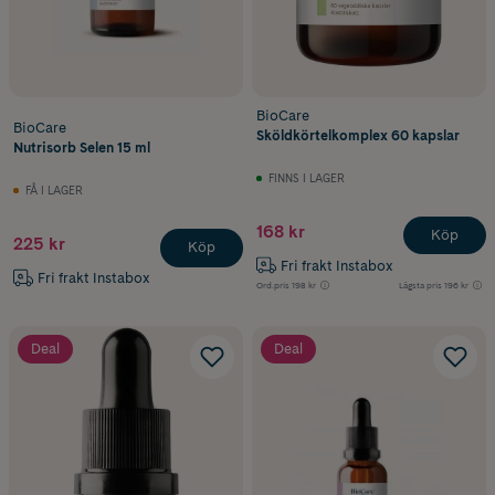
BioCare
BioCare
Sköldkörtelkomplex 60 kapslar
Nutrisorb Selen 15 ml
FINNS I LAGER
FÅ I LAGER
168 kr
Köp
225 kr
Köp
Fri frakt Instabox
Fri frakt Instabox
Ord.pris
198 kr
Lägsta pris
196 kr
Deal
Deal