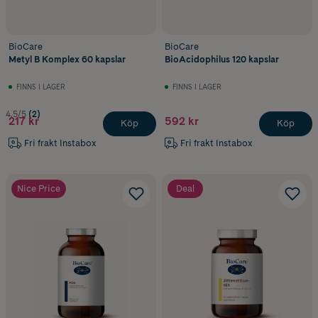
BioCare
BioCare
Metyl B Komplex 60 kapslar
BioAcidophilus 120 kapslar
FINNS I LAGER
FINNS I LAGER
4.5/5
(2)
217 kr
592 kr
Köp
Köp
Fri frakt Instabox
Fri frakt Instabox
Nice Price
Deal