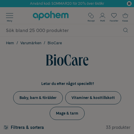
Använd kod: SOMMAR20 för 20% över 649kr
Årets Butik 2025 inom Skönhet
✓ Fri frakt
Meny
Recept
Profil
Favoriter
Kassa
✓ Rådgivning från farmaceuter & hudterapeuter
✓ Poäng på alla köp*
Hem
Varumärken
BioCare
BioCare
Letar du efter något speciellt?
Baby, barn & förälder
Vitaminer & kosttillskott
Mage & tarm
33 produkter
Filtrera & sortera