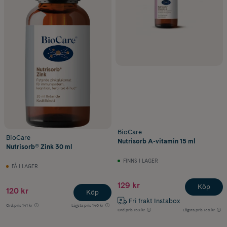
BioCare
BioCare
Nutrisorb A-vitamin 15 ml
Nutrisorb® Zink 30 ml
FINNS I LAGER
FÅ I LAGER
129 kr
Köp
120 kr
Köp
Fri frakt Instabox
Ord.pris
141 kr
Lägsta pris
140 kr
Ord.pris
159 kr
Lägsta pris
135 kr