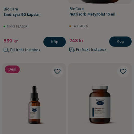
BioCare
BioCare
Nutrisorb Metylfolat 15 ml
Smörsyra 90 kapslar
FÅ I LAGER
FINNS I LAGER
248 kr
539 kr
Köp
Köp
Fri frakt Instabox
Fri frakt Instabox
Deal