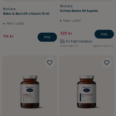
BioCare
BioCare
Kvinna Balans 60 kapslar
Bebis & Barn D3-vitamin 15 ml
FINNS I LAGER
FINNS I LAGER
325 kr
Köp
114 kr
Köp
Fri frakt Instabox
Ord.pris
406 kr
Lägsta pris
343 kr