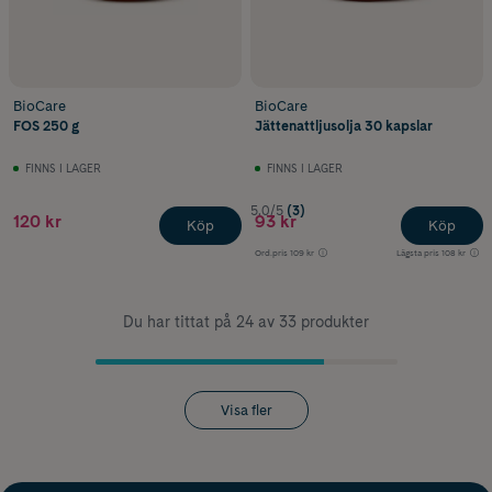
BioCare
BioCare
FOS 250 g
Jättenattljusolja 30 kapslar
FINNS I LAGER
FINNS I LAGER
5.0/5
(3)
120 kr
93 kr
Köp
Köp
Ord.pris
109 kr
Lägsta pris
108 kr
Du har tittat på 24 av 33 produkter
Visa fler