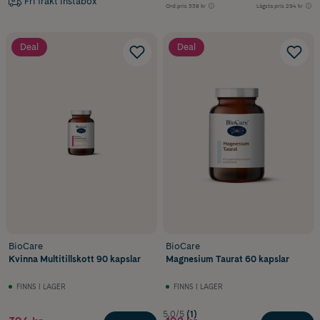
Fri frakt Instabox
Ord.pris
338 kr
Lägsta pris
294 kr
Deal
Deal
BioCare
BioCare
Kvinna Multitillskott 90 kapslar
Magnesium Taurat 60 kapslar
FINNS I LAGER
FINNS I LAGER
5.0/5
(1)