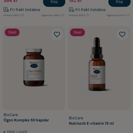
394 kr
192 kr
Köp
Köp
Fri frakt Instabox
Fri frakt Instabox
Ord.pris
463 kr
Lägsta pris
458 kr
Ord.pris
226 kr
Lägsta pris
224 kr
Deal
Deal
BioCare
BioCare
Ögon Komplex 60 kapslar
Nutrisorb E-vitamin 15 ml
FINNS I LAGER