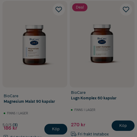
Deal
BioCare
BioCare
Lugn Komplex 60 kapslar
Magnesium Malat 90 kapslar
FINNS I LAGER
FINNS I LAGER
270 kr
5.0/5
(3)
Köp
186 kr
Köp
Fri frakt Instabox