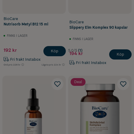
BioCare
BioCare
Nutrisorb Metyl B12 15 ml
Slippery Elm Komplex 90 kapslar
FINNS I LAGER
FINNS I LAGER
192 kr
5.0/5
(1)
Köp
194 kr
Köp
Fri frakt Instabox
Fri frakt Instabox
Ord.pris
226 kr
Lägsta pris
224 kr
Deal