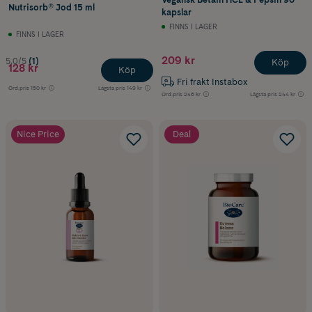
Nutrisorb® Jod 15 ml
kapslar
FINNS I LAGER
FINNS I LAGER
209 kr
5.0/5
(1)
Köp
128 kr
Köp
Fri frakt Instabox
Ord.pris
150 kr
Lägsta pris
149 kr
Ord.pris
246 kr
Lägsta pris
244 kr
Nice Price
Deal