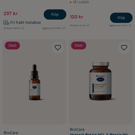
FÅ I LAGER
237 kr
Köp
120 kr
Köp
Fri frakt Instabox
Ord.pris
141 kr
Lägsta pris
140 kr
Ord.pris
292 kr
Lägsta pris
248 kr
Deal
Deal
BioCare
BioCare
Vegansk Betain HCL & Pepsin 90