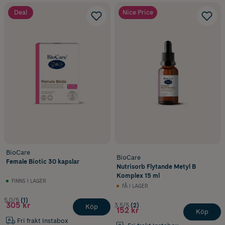
Deal
Nice Price
BioCare
BioCare
Female Biotic 30 kapslar
Nutrisorb Flytande Metyl B
Komplex 15 ml
FINNS I LAGER
FÅ I LAGER
5.0/5
(1)
305 kr
3.5/5
(2)
Köp
152 kr
Köp
Fri frakt Instabox