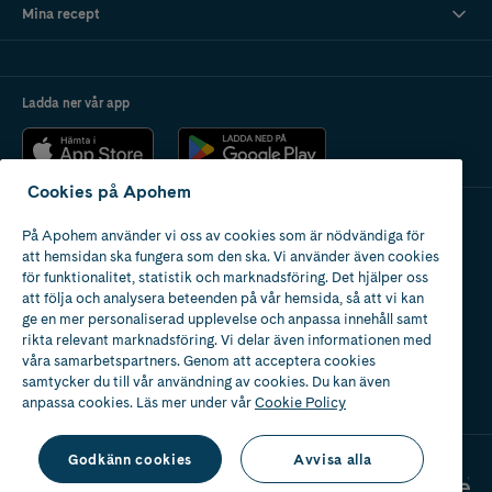
Mina recept
Ladda ner vår app
Cookies på Apohem
På Apohem använder vi oss av cookies som är nödvändiga för
Apotek med tillstånd
att hemsidan ska fungera som den ska. Vi använder även cookies
av Läkemedelsverket
för funktionalitet, statistik och marknadsföring. Det hjälper oss
att följa och analysera beteenden på vår hemsida, så att vi kan
ge en mer personaliserad upplevelse och anpassa innehåll samt
rikta relevant marknadsföring. Vi delar även informationen med
våra samarbetspartners. Genom att acceptera cookies
samtycker du till vår användning av cookies. Du kan även
2024
anpassa cookies. Läs mer under vår
Cookie Policy
Godkänn cookies
Avvisa alla