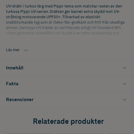
UV-dräkt i turkos färg med Pippi-tema som matchar resten av den
turkosa Pippi UV-serien. Dräkten ger barnet extra skydd mot UV-
strålning motsvarande UPF50+. Tillverkad av elastiskt
snabbtorkande tyg som är Oeko-Tex-godkänt och fritt från skadliga
ämnen. Swimpys UV-kläder är certifierade enligt UV Standard 801,
vilket garanterar bibehållet UV-skydd även efter användning och
tvätt.
Läs mer
Innehåll
Fakta
Recensioner
Relaterade produkter