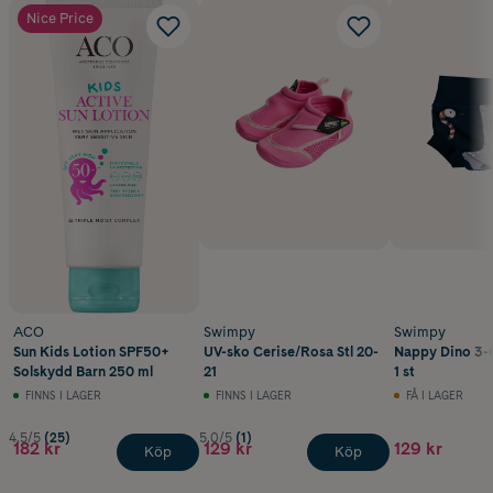
Nice Price
ACO
Swimpy
Swimpy
Sun Kids Lotion SPF50+
UV-sko Cerise/Rosa Stl 20-
Nappy Dino 3-
Solskydd Barn 250 ml
21
1 st
FINNS I LAGER
FINNS I LAGER
FÅ I LAGER
4.5/5
(25)
5.0/5
(1)
182 kr
129 kr
129 kr
Köp
Köp