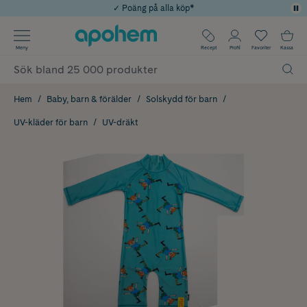
✓ Poäng på alla köp*
✓ Rådgivning från farmaceuter & hudterapeuter
Använd kod: SOMMAR20 för 20% över 649kr
Årets Butik 2025 inom Skönhet
✓ Fri frakt
Meny
Recept
Profil
Favoriter
Kassa
Hem
Baby, barn & förälder
Solskydd för barn
UV-kläder för barn
UV-dräkt