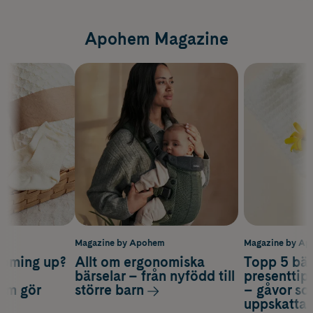
Apohem Magazine
m
Magazine by Apohem
Magazine by A
coming up?
Allt om ergonomiska
Topp 5 bäs
a
bärselar – från nyfödd till
presenttips
som gör
större barn
– gåvor so
uppskatta