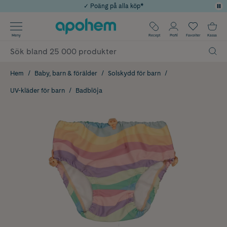
✓ Poäng på alla köp*
✓ Rådgivning från farmaceuter & hudterapeuter
Använd kod: SOMMAR20 för 20% över 649kr
Årets Butik 2025 inom Skönhet
✓ Fri frakt
Meny
Recept
Profil
Favoriter
Kassa
Hem
Baby, barn & förälder
Solskydd för barn
UV-kläder för barn
Badblöja