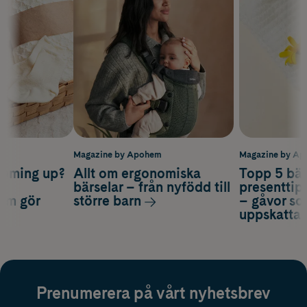
m
Magazine by Apohem
Magazine by A
coming up?
Allt om ergonomiska
Topp 5 bäs
a
bärselar – från nyfödd till
presenttips
som gör
större barn
– gåvor so
uppskatta
Prenumerera på vårt nyhetsbrev