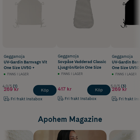
Geggamoja
Geggamoja
Geggamoja
Sovpåse Vadderad Classic
UV-Gardin Barnvagn Vit
UV-Gardin Barn
Ljusgrön/Grön One Size
One Size UV50 +
One Size UV50
FINNS I LAGER
FINNS I LAGER
FINNS I LAGER
4.0/5
(1)
5.0/5
(3)
417 kr
269 kr
269 kr
Köp
Köp
Fri frakt Instabox
Fri frakt Instabox
Fri frakt In
Apohem Magazine