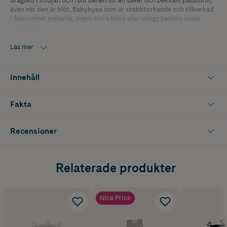
dragsko i midjan och runt benen för en säker och bekväm passform,
även när den är blöt. Babybyxa som är snabbtorkande och tillverkad
i återvunnet material. Ingen extra blöja eller inlägg behövs under
badblöjan.
Storlek 50/56 passar barn 0–2 mån.
Läs mer
Innehåll
Fakta
Recensioner
Relaterade produkter
Nice Price