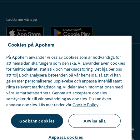
Ladda ner vår app
Cookies på Apohem
På Apohem använder vi oss av cookies som är nödvändiga för
Apotek med tillstånd
att hemsidan ska fungera som den ska. Vi använder även cookies
av Läkemedelsverket
för funktionalitet, statistik och marknadsföring. Det hjälper oss
att följa och analysera beteenden på vår hemsida, så att vi kan
ge en mer personaliserad upplevelse och anpassa innehåll samt
rikta relevant marknadsföring. Vi delar även informationen med
våra samarbetspartners. Genom att acceptera cookies
samtycker du till vår användning av cookies. Du kan även
2024
anpassa cookies. Läs mer under vår
Cookie Policy
Godkänn cookies
Avvisa alla
Anpassa cookies