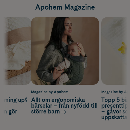
Apohem Magazine
m
Magazine by Apohem
Magazine by A
coming up?
Allt om ergonomiska
Topp 5 bäs
a
bärselar – från nyfödd till
presenttips
som gör
större barn
– gåvor so
uppskatta