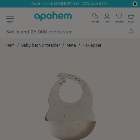
Använd kod: SOMMAR20 för 20% över 649kr
Årets Butik 2025 inom Skönhet
✓ Fri frakt
Meny
Recept
Profil
Favoriter
Kassa
✓ Rådgivning från farmaceuter & hudterapeuter
✓ Poäng på alla köp*
Hem
Baby, barn & förälder
Mata
Haklappar