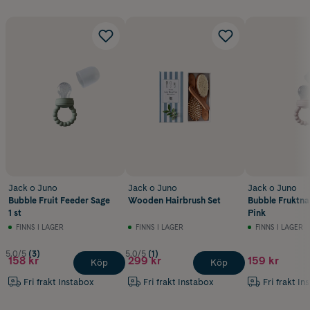
Jack o Juno
Jack o Juno
Jack o Juno
Bubble Fruit Feeder Sage
Wooden Hairbrush Set
Bubble Fruktna
1 st
Pink
FINNS I LAGER
FINNS I LAGER
FINNS I LAGER
5.0/5
(3)
5.0/5
(1)
158 kr
299 kr
159 kr
Köp
Köp
Fri frakt Instabox
Fri frakt Instabox
Fri frakt In