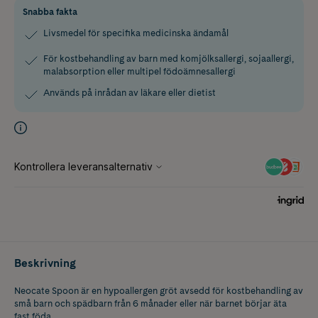
Snabba fakta
Livsmedel för specifika medicinska ändamål
För kostbehandling av barn med komjölksallergi, sojaallergi,
malabsorption eller multipel födoämnesallergi
Används på inrådan av läkare eller dietist
Beskrivning
Neocate Spoon är en hypoallergen gröt avsedd för kostbehandling av
små barn och spädbarn från 6 månader eller när barnet börjar äta
fast föda.