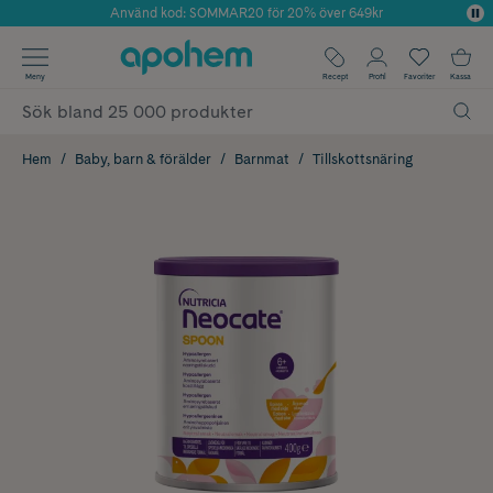
Använd kod: SOMMAR20 för 20% över 649kr
Årets Butik 2025 inom Skönhet
✓ Fri frakt
Meny
Recept
Profil
Favoriter
Kassa
✓ Rådgivning från farmaceuter & hudterapeuter
✓ Poäng på alla köp*
Hem
Baby, barn & förälder
Barnmat
Tillskottsnäring