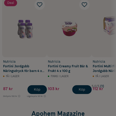
Deal
Nutricia
Nutricia
Nutricia
Fortini Jordgubb
Fortini Creamy Fruit Bär &
Fortini Multi Fi
Näringsdryck för barn 4 x
Frukt 4 x 100 g
Jordgubb Närin
200 ml
barn 4 x 200 m
FÅ I LAGER
FINNS I LAGER
FÅ I LAGER
5.0/5
(1)
87 kr
103 kr
112 kr
Köp
Köp
Ord.pris
102 kr
Lägsta pris
101 kr
Apohem Magazine