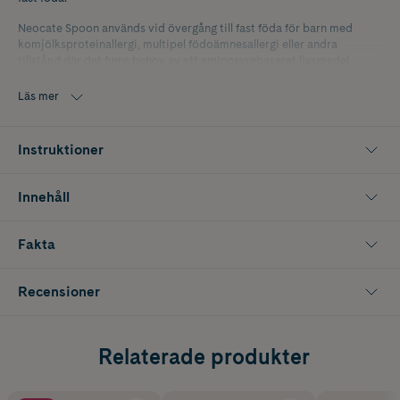
Neocate Spoon används vid övergång till fast föda för barn med
komjölksproteinallergi, multipel födoämnesallergi eller andra
tillstånd där det finns behov av ett aminosyrabaserat livsmedel
Läs mer
Instruktioner
Innehåll
Fakta
Recensioner
Relaterade produkter