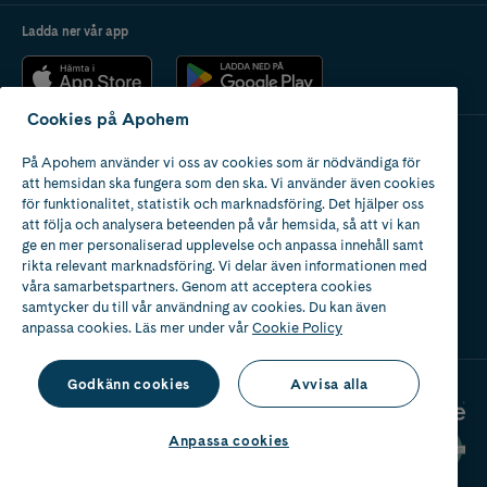
Ladda ner vår app
Cookies på Apohem
På Apohem använder vi oss av cookies som är nödvändiga för
Apotek med tillstånd
att hemsidan ska fungera som den ska. Vi använder även cookies
av Läkemedelsverket
för funktionalitet, statistik och marknadsföring. Det hjälper oss
att följa och analysera beteenden på vår hemsida, så att vi kan
ge en mer personaliserad upplevelse och anpassa innehåll samt
rikta relevant marknadsföring. Vi delar även informationen med
våra samarbetspartners. Genom att acceptera cookies
samtycker du till vår användning av cookies. Du kan även
2024
anpassa cookies. Läs mer under vår
Cookie Policy
Godkänn cookies
Avvisa alla
Anpassa cookies