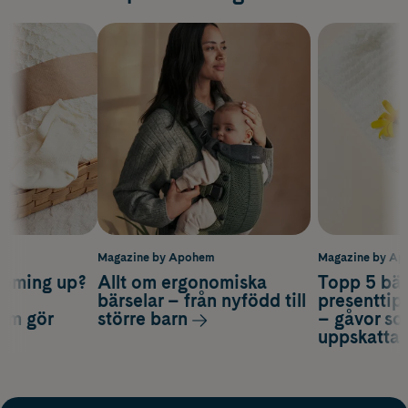
m
Magazine by Apohem
Magazine by A
coming up?
Allt om ergonomiska
Topp 5 bäs
a
bärselar – från nyfödd till
presenttips
som gör
större barn
– gåvor so
uppskatta