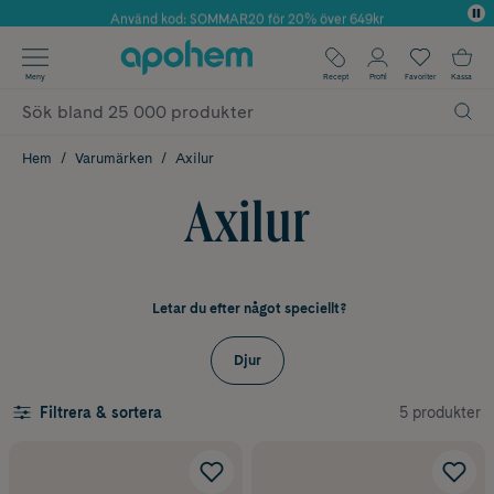
Använd kod: SOMMAR20 för 20% över 649kr
Årets Butik 2025 inom Skönhet
✓ Fri frakt
Meny
Recept
Profil
Favoriter
Kassa
✓ Rådgivning från farmaceuter & hudterapeuter
✓ Poäng på alla köp*
Hem
Varumärken
Axilur
Axilur
Letar du efter något speciellt?
Djur
5 produkter
Filtrera & sortera