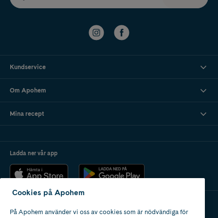
Kundservice
Om Apohem
Mina recept
Ladda ner vår app
Cookies på Apohem
På Apohem använder vi oss av cookies som är nödvändiga för
Apotek med tillstånd