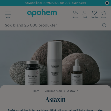
Använd kod: SOMMAR20 för 20% över 649kr
Årets Butik 2025 inom Skönhet
✓ Fri frakt
Meny
Recept
Profil
Favoriter
Kassa
✓ Rådgivning från farmaceuter & hudterapeuter
✓ Poäng på alla köp*
Hem
Varumärken
Astaxin
Astaxin
Nyfiken på hudvård och kosttillskott med alger? Astaxin erbjuder