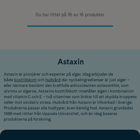
Du har tittat på 16 av 16 produkter
Astaxin
Astaxin är pionjärer och experter på alger. Idag erbjuder de
både
kosttillskott
och
hudvård
där nyckelingredienser är just alger –
eller närmare bestämt den kraftfulla antioxidanten
astaxanthin,
som
utvinns ur algerna. Astaxins kosttillskott innehåller algen i kombination
med vitamin C och E – två vitaminer som bidrar till att skydda kroppens
celler mot oxidativ stress. Hudvård från Astaxin är tillverkad i Sverige.
Produkterna passar alla hudtyper, även känslig hud. Astaxin grundades
1988 med rötter från Uppsala Universitet, och än idag baseras
produkterna på forskning.