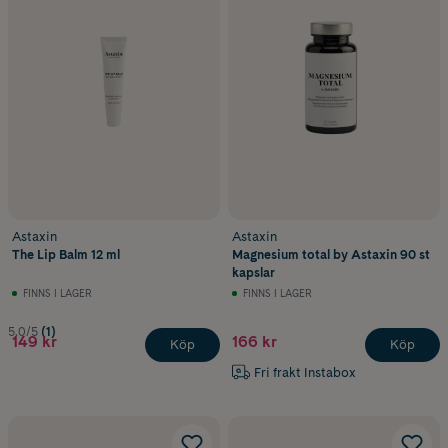
Astaxin
Astaxin
The Lip Balm 12 ml
Magnesium total by Astaxin 90 st
kapslar
FINNS I LAGER
FINNS I LAGER
5.0/5
(1)
149 kr
166 kr
Köp
Köp
Fri frakt Instabox