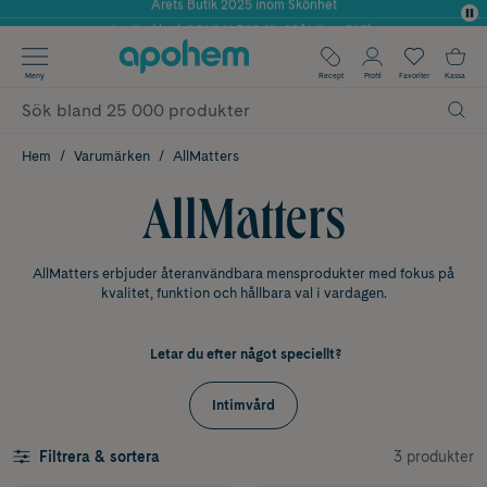
Använd kod: SOMMAR20 för 20% över 649kr
✓ Fri frakt
Meny
Recept
Profil
Favoriter
Kassa
✓ Rådgivning från farmaceuter & hudterapeuter
✓ Poäng på alla köp*
Hem
Varumärken
AllMatters
AllMatters
AllMatters erbjuder återanvändbara mensprodukter med fokus på
kvalitet, funktion och hållbara val i vardagen.
Letar du efter något speciellt?
Intimvård
3 produkter
Filtrera & sortera