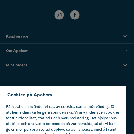
Kundservice
Om Apohem
Mina recept
Ladda ner vår app
Cookies på Apohem
På Apohem använder vi oss av cookies som är nödvändiga för
att hemsidan ska fungera som den ska. Vi använder även cookies
för funktionalitet, statistik och marknadsföring. Det hjälper oss
att följa och analysera beteenden på vår hemsida, så att vi kan
Apotek med tillstånd
ge en mer personaliserad upplevelse och anpassa innehåll samt
av Läkemedelsverket