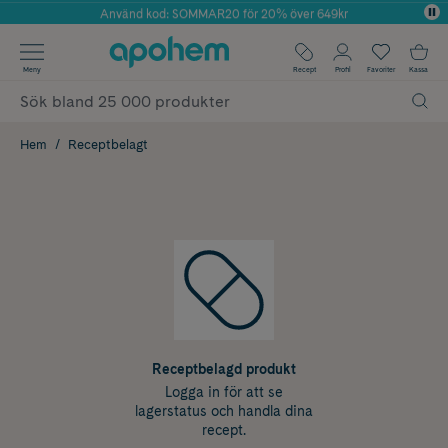
Använd kod: SOMMAR20 för 20% över 649kr
Årets Butik 2025 inom Skönhet
✓ Fri frakt
Meny
Recept
Profil
Favoriter
Kassa
✓ Rådgivning från farmaceuter & hudterapeuter
✓ Poäng på alla köp*
Hem
Receptbelagt
Receptbelagd produkt
Logga in för att se
lagerstatus och handla dina
recept.